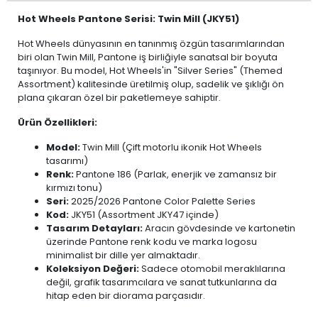
Hot Wheels Pantone Serisi: Twin Mill (JKY51)
Hot Wheels dünyasının en tanınmış özgün tasarımlarından
biri olan Twin Mill, Pantone iş birliğiyle sanatsal bir boyuta
taşınıyor. Bu model, Hot Wheels'in "Silver Series" (Themed
Assortment) kalitesinde üretilmiş olup, sadelik ve şıklığı ön
plana çıkaran özel bir paketlemeye sahiptir.
Ürün Özellikleri:
Model:
Twin Mill (Çift motorlu ikonik Hot Wheels
tasarımı)
Renk:
Pantone 186 (Parlak, enerjik ve zamansız bir
kırmızı tonu)
Seri:
2025/2026 Pantone Color Palette Series
Kod:
JKY51 (Assortment JKY47 içinde)
Tasarım Detayları:
Aracın gövdesinde ve kartonetin
üzerinde Pantone renk kodu ve marka logosu
minimalist bir dille yer almaktadır.
Koleksiyon Değeri:
Sadece otomobil meraklılarına
değil, grafik tasarımcılara ve sanat tutkunlarına da
hitap eden bir diorama parçasıdır.