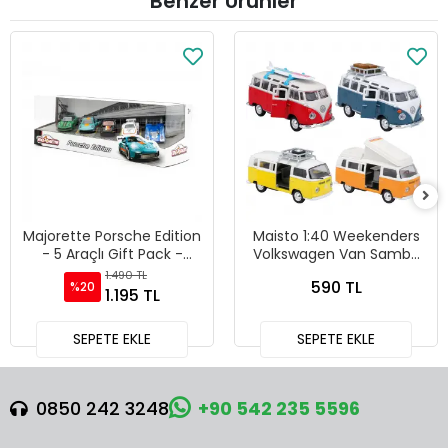
Benzer Ürünler
Majorette Porsche Edition
Maisto 1:40 Weekenders
- 5 Araçlı Gift Pack -
Volkswagen Van Samba
212053172
Diecast Model Araba -
1.490 TL
590 TL
%20
21237
1.195 TL
SEPETE EKLE
SEPETE EKLE
0850 242 3248
+90 542 235 5596