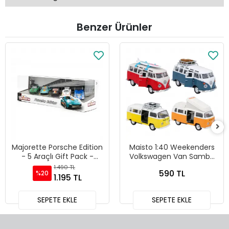
Benzer Ürünler
Majorette Porsche Edition
Maisto 1:40 Weekenders
- 5 Araçlı Gift Pack -
Volkswagen Van Samba
212053172
Diecast Model Araba -
1.490 TL
590 TL
%20
21237
1.195 TL
SEPETE EKLE
SEPETE EKLE