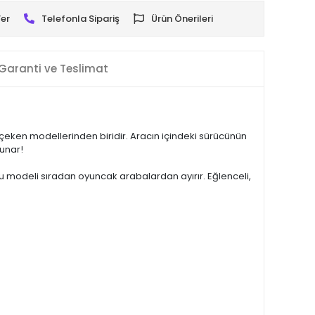
er
Telefonla Sipariş
Ürün Önerileri
Garanti ve Teslimat
t çeken modellerinden biridir. Aracın içindeki sürücünün
sunar!
 bu modeli sıradan oyuncak arabalardan ayırır. Eğlenceli,