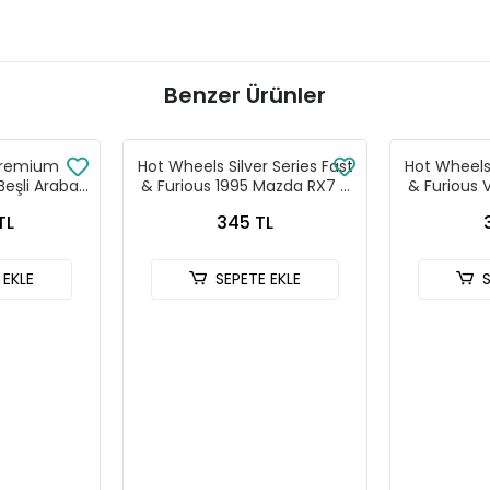
Benzer Ürünler
Premium
Hot Wheels Silver Series Fast
Hot Wheels 
Beşli Araba
& Furious 1995 Mazda RX7 -
& Furious 
- 979T
HNR88-JKX16
MK3 -
TL
345 TL
 EKLE
SEPETE EKLE