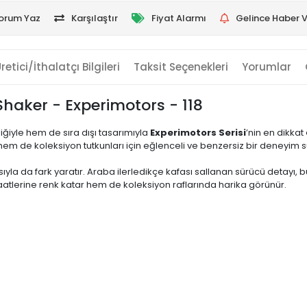
orum Yaz
Karşılaştır
Fiyat Alarmı
Gelince Haber V
retici/İthalatçı Bilgileri
Taksit Seçenekleri
Yorumlar
Shaker - Experimotors - 118
iğiyle hem de sıra dışı tasarımıyla
Experimotors Serisi
’nin en dikka
hem de koleksiyon tutkunları için eğlenceli ve benzersiz bir deneyim 
sıyla da fark yaratır. Araba ilerledikçe kafası sallanan sürücü detayı,
aatlerine renk katar hem de koleksiyon raflarında harika görünür.