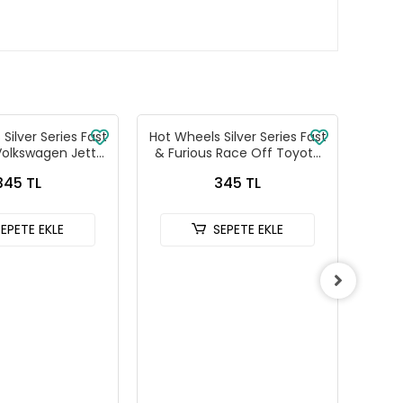
Silver Series Fast
Hot Wheels Silver Series Fast
Ma
Volkswagen Jetta
& Furious Race Off Toyota
Araç
 HNR88-JKX17
Celica - HNR88-JKX15
345 TL
345 TL
SEPETE EKLE
SEPETE EKLE