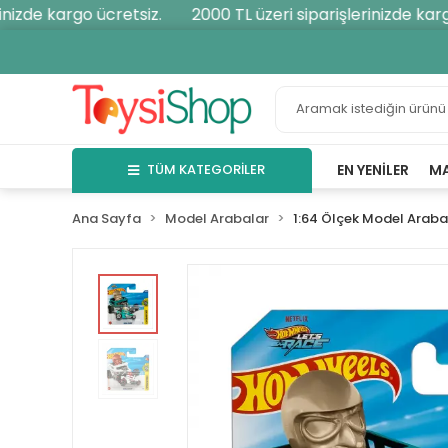
izde kargo ücretsiz.
2000 TL üzeri siparişlerinizde kargo 
TÜM KATEGORİLER
EN YENILER
M
Ana Sayfa
Model Arabalar
1:64 Ölçek Model Araba