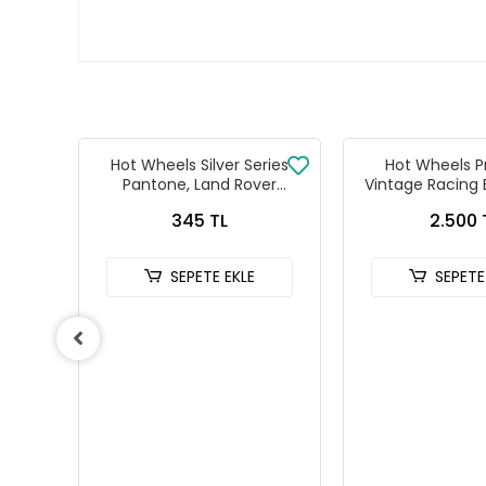
ries
Hot Wheels Silver Series
Hot Wheels 
agen
Pantone, Land Rover
Vintage Racing 
Defender 90
Seti FPY86 
345 TL
2.500 
SEPETE EKLE
SEPETE