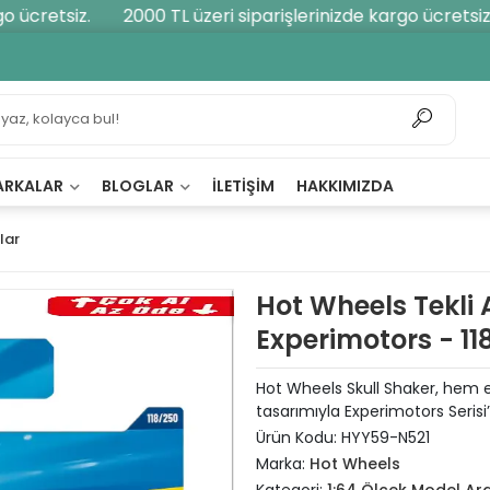
ücretsiz.
2000 TL üzeri siparişlerinizde kargo ücretsiz.
ARKALAR
BLOGLAR
İLETIŞIM
HAKKIMIZDA
lar
Hot Wheels Tekli 
Experimotors - 11
Hot Wheels Skull Shaker, hem eğ
tasarımıyla Experimotors Serisi
Ürün Kodu:
HYY59-N521
Marka:
Hot Wheels