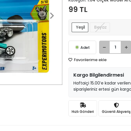
Kategori:
1:64 Ölçek Model Ar
99 TL
Yeşil
Beyaz
Adet
Favorilerime ekle
Kargo Bilgilendirmesi
Haftaiçi 15.00’e kadar verilen
siparişleriniz ertesi gün kargo
Hızlı Gönderi
Güvenli Alışveriş