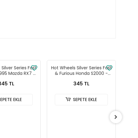
Silver Series Fast
Hot Wheels Silver Series Fast
Hot W
1995 Mazda RX7 -
& Furious Honda S2000 -
& Fu
88-JKX16
HNR88-JKX18
345 TL
345 TL
SEPETE EKLE
SEPETE EKLE