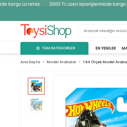
e kargo ücretsiz.
2000 TL üzeri siparişlerinizde kargo üc
TÜM KATEGORİLER
EN YENILER
M
Ana Sayfa
Model Arabalar
1:64 Ölçek Model Araba