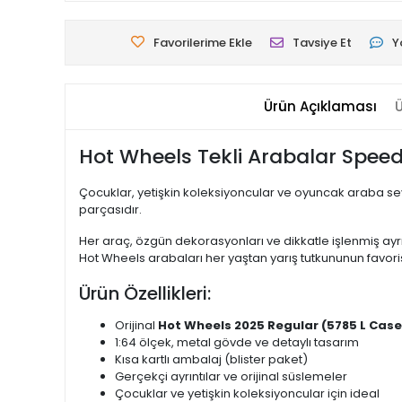
Favorilerime Ekle
Tavsiye Et
Y
Ürün Açıklaması
Ü
Hot Wheels Tekli Arabalar Speed 
Çocuklar, yetişkin koleksiyoncular ve oyuncak araba sev
parçasıdır.
Her araç, özgün dekorasyonları ve dikkatle işlenmiş ayrınt
Hot Wheels arabaları her yaştan yarış tutkununun favor
Ürün Özellikleri:
Orijinal
Hot Wheels 2025 Regular (5785 L Case
1:64 ölçek, metal gövde ve detaylı tasarım
Kısa kartlı ambalaj (blister paket)
Gerçekçi ayrıntılar ve orijinal süslemeler
Çocuklar ve yetişkin koleksiyoncular için ideal