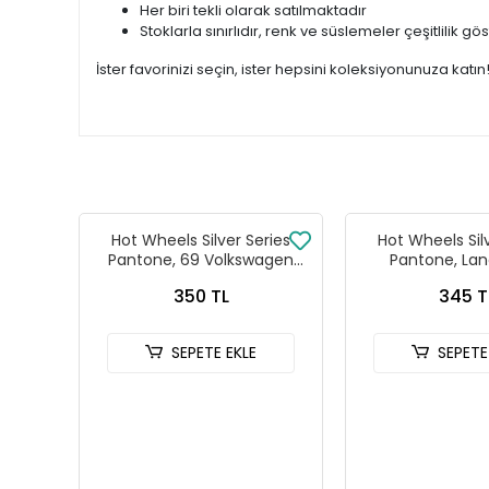
Her biri tekli olarak satılmaktadır
Stoklarla sınırlıdır, renk ve süslemeler çeşitlilik gös
İster favorinizi seçin, ister hepsini koleksiyonunuza katın
Hot Wheels Silver Series
Hot Wheels Sil
Pantone, 69 Volkswagen
Pantone, Lan
Squareback
Defender
350 TL
345 T
SEPETE EKLE
SEPETE