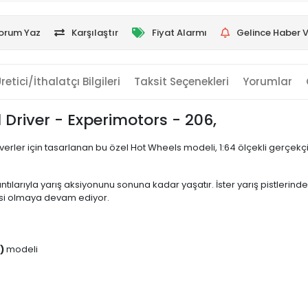
orum Yaz
Karşılaştır
Fiyat Alarmı
Gelince Haber V
retici/İthalatçı Bilgileri
Taksit Seçenekleri
Yorumlar
Driver - Experimotors - 206,
erler için tasarlanan bu özel Hot Wheels modeli, 1:64 ölçekli gerçek
ılarıyla yarış aksiyonunu sonuna kadar yaşatır. İster yarış pistlerinde h
isi olmaya devam ediyor.
)
modeli