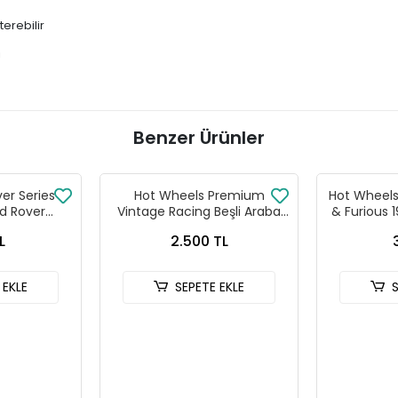
terebilir
!
Benzer Ürünler
ver Series
Hot Wheels Premium
Hot Wheels 
d Rover
Vintage Racing Beşli Araba
& Furious 
 90
Seti FPY86 - 979T
HNR
L
2.500 TL
 EKLE
SEPETE EKLE