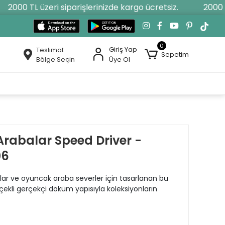
2000 TL üzeri siparişlerinizde kargo ücretsiz.
2000 TL 
0
Giriş Yap
Teslimat
Sepetim
Bölge Seçin
Üye Ol
Arabalar Speed Driver -
06
ular ve oyuncak araba severler için tasarlanan bu
çekli gerçekçi döküm yapısıyla koleksiyonların