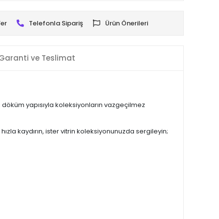
er
Telefonla Sipariş
Ürün Önerileri
Garanti ve Teslimat
çi döküm yapısıyla koleksiyonların vazgeçilmez
ızla kaydırın, ister vitrin koleksiyonunuzda sergileyin;