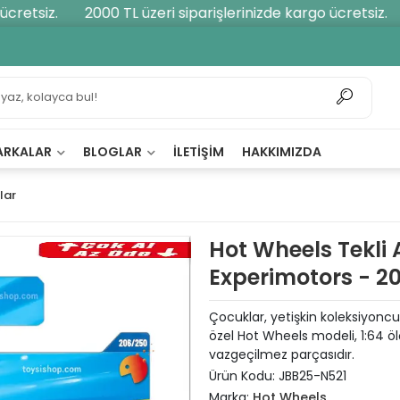
retsiz.
2000 TL üzeri siparişlerinizde kargo ücretsiz.
ARKALAR
BLOGLAR
İLETIŞIM
HAKKIMIZDA
lar
Hot Wheels Tekli 
Experimotors - 2
Çocuklar, yetişkin koleksiyonc
özel Hot Wheels modeli, 1:64 öl
vazgeçilmez parçasıdır.
Ürün Kodu:
JBB25-N521
Marka:
Hot Wheels