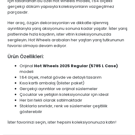
için tasarlanan bu özel Hot Wheels modeli, 1:64 ölçekli
gerçekçi döküm yapısıyla koleksiyonların vazgeçilmez
parçasıdır.
Her araç, özgün dekorasyonları ve dikkatle işlenmiş
ayrıntılarıyla yarış aksiyonunu sonuna kadar yaşatır. İster yarış
pistlerinde hızla kaydırın, ister vitrin koleksiyonunuzda
sergileyin; Hot Wheels arabaları her yaştan yarış tutkununun
favorisi olmaya devam ediyor.
Ürün Özellikleri:
Orijinal
Hot Wheels 2025 Regular (5785 L Case)
modeli
1:64 ölçek, metal gövde ve detaylı tasarım
Kısa kartlı ambalaj (blister paket)
Gerçekçi ayrıntılar ve orijinal süslemeler
Çocuklar ve yetişkin koleksiyoncular için ideal
Her biri tekli olarak satılmaktadır
Stoklarla sınırlıdır, renk ve süslemeler çeşitlilik
gösterebilir
İster favorinizi seçin, ister hepsini koleksiyonunuza katın!