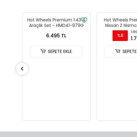
the
Hot Wheels Premium 1:43 4
Hot Wheels Pre
ine
Araçlık Set - HMD41-979G
Nissan Z Nism
 24081
1.8
6.495 TL
%6
1.
SEPETE EKLE
SEPETE