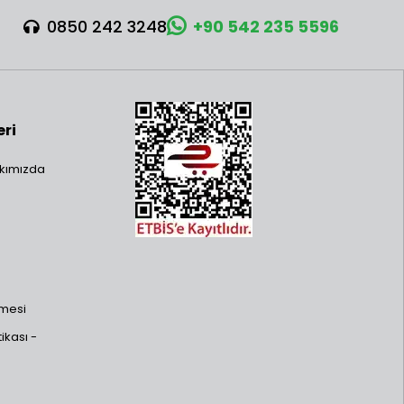
0850 242 3248
+90 542 235 5596
eri
kımızda
şmesi
ikası -