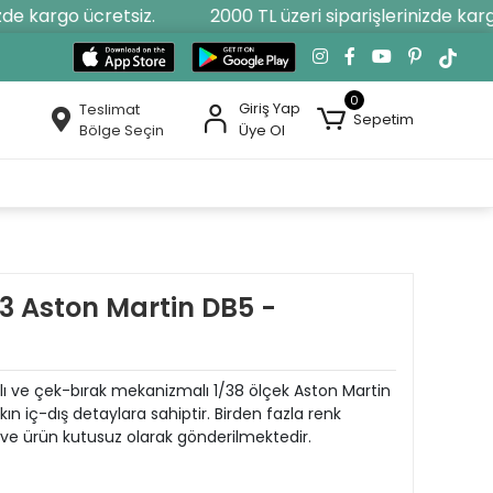
e kargo ücretsiz.
2000 TL üzeri siparişlerinizde kargo 
0
Giriş Yap
Teslimat
Sepetim
Bölge Seçin
Üye Ol
3 Aston Martin DB5 -
apılı ve çek-bırak mekanizmalı 1/38 ölçek Aston Martin
n iç-dış detaylara sahiptir. Birden fazla renk
 ve ürün kutusuz olarak gönderilmektedir.