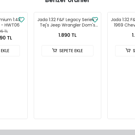
Benzer Ürünler
mium 1:43
Jada 1:32 F&F Legacy Series -
Jada 1:32 F
o - HWT06
Tej's Jeep Wrangler Dom's
1969 Che
Dodge Charger R/T İkili
1968 D
95 TL
1.890 TL
1
Araba Seti
Widebody 
790 TL
 EKLE
SEPETE EKLE