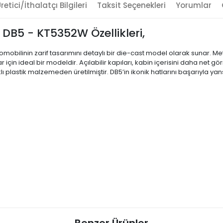
retici/İthalatçı Bilgileri
Taksit Seçenekleri
Yorumlar
DB5 - KT5352W Özellikleri,
otomobilinin zarif tasarımını detaylı bir die-cast model olarak sunar. M
lar için ideal bir modeldir. Açılabilir kapıları, kabin içerisini daha n
lı plastik malzemeden üretilmiştir. DB5’in ikonik hatlarını başarıyla y