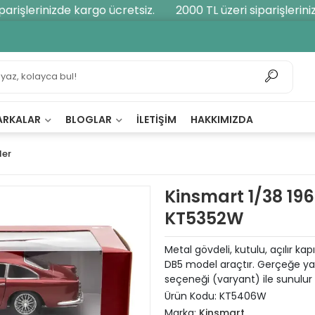
rişlerinizde kargo ücretsiz.
2000 TL üzeri siparişlerinizd
ARKALAR
BLOGLAR
İLETIŞIM
HAKKIMIZDA
ler
Kinsmart 1/38 196
KT5352W
Metal gövdeli, kutulu, açılır k
DB5 model araçtır. Gerçeğe yakı
seçeneği (varyant) ile sunulur
Ürün Kodu:
KT5406W
Marka:
Kinsmart