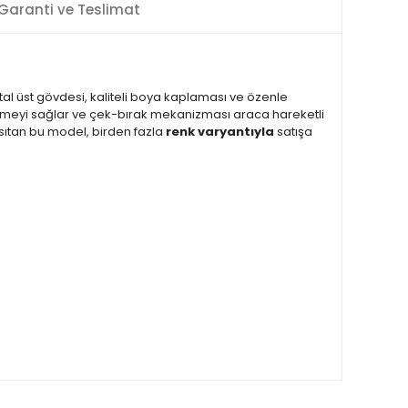
Garanti ve Teslimat
etal üst gövdesi, kaliteli boya kaplaması ve özenle
et görmeyi sağlar ve çek-bırak mekanizması araca hareketli
ansıtan bu model, birden fazla
renk varyantıyla
satışa