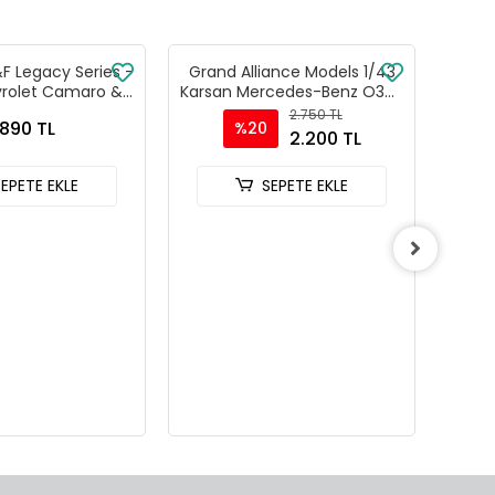
&F Legacy Series -
Grand Alliance Models 1/43
Hot
vrolet Camaro &
Karsan Mercedes-Benz O302
Porsc
odge Charger
Diecast Model Otobüs
2.750 TL
.890 TL
%20
İkili Araba Seti
(GA24002 BR)
2.200 TL
SEPETE EKLE
SEPETE EKLE