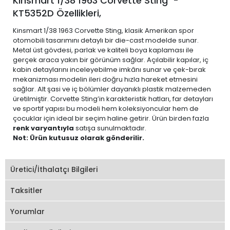
Kinsmart 1/38 1963 Corvette Sting -
KT5352D Özellikleri,
Kinsmart 1/38 1963 Corvette Sting, klasik Amerikan spor
otomobili tasarımını detaylı bir die-cast modelde sunar.
Metal üst gövdesi, parlak ve kaliteli boya kaplaması ile
gerçek araca yakın bir görünüm sağlar. Açılabilir kapılar, iç
kabin detaylarını inceleyebilme imkânı sunar ve çek-bırak
mekanizması modelin ileri doğru hızla hareket etmesini
sağlar. Alt şasi ve iç bölümler dayanıklı plastik malzemeden
üretilmiştir. Corvette Sting’in karakteristik hatları, far detayları
ve sportif yapısı bu modeli hem koleksiyoncular hem de
çocuklar için ideal bir seçim haline getirir. Ürün birden fazla
renk varyantıyla
satışa sunulmaktadır.
Not: Ürün kutusuz olarak gönderilir.
Üretici/İthalatçı Bilgileri
Taksitler
Yorumlar