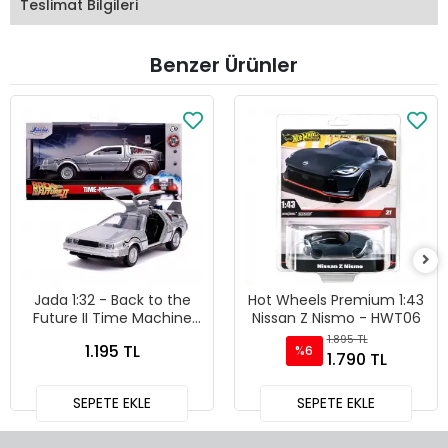
Teslimat Bilgileri
Benzer Ürünler
Jada 1:32 - Back to the
Hot Wheels Premium 1:43
Future II Time Machine
Nissan Z Nismo - HWT06
Diecast Model Araba -
1.895 TL
1.195 TL
%6
24081
1.790 TL
SEPETE EKLE
SEPETE EKLE