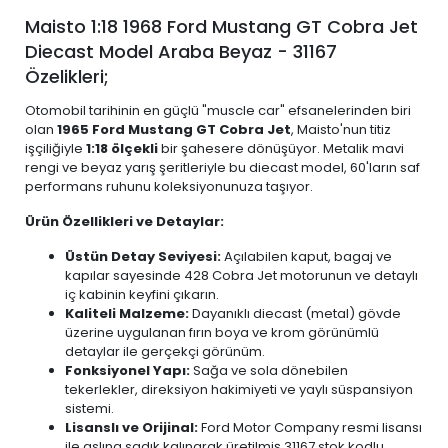
Maisto 1:18 1968 Ford Mustang GT Cobra Jet
Diecast Model Araba Beyaz - 31167
Özelikleri;
Otomobil tarihinin en güçlü "muscle car" efsanelerinden biri
olan
1965 Ford Mustang GT Cobra Jet
, Maisto'nun titiz
işçiliğiyle
1:18 ölçekli
bir şahesere dönüşüyor. Metalik mavi
rengi ve beyaz yarış şeritleriyle bu diecast model, 60'ların saf
performans ruhunu koleksiyonunuza taşıyor.
Ürün Özellikleri ve Detaylar:
Üstün Detay Seviyesi:
Açılabilen kaput, bagaj ve
kapılar sayesinde 428 Cobra Jet motorunun ve detaylı
iç kabinin keyfini çıkarın.
Kaliteli Malzeme:
Dayanıklı diecast (metal) gövde
üzerine uygulanan fırın boya ve krom görünümlü
detaylar ile gerçekçi görünüm.
Fonksiyonel Yapı:
Sağa ve sola dönebilen
tekerlekler, direksiyon hakimiyeti ve yaylı süspansiyon
sistemi.
Lisanslı ve Orijinal:
Ford Motor Company resmi lisansı
ile aslına sadık kalınarak üretilmiş 31167 stok kodlu