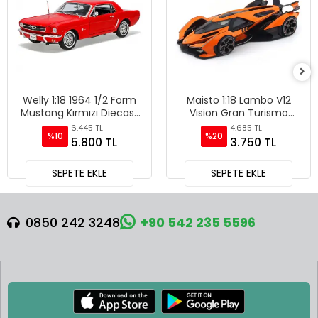
Welly 1:18 1964 1/2 Form
Maisto 1:18 Lambo V12
Mustang Kırmızı Diecast
Vision Gran Turismo
Model Araba - 12519H-W
Diecast Model Araba
6.445 TL
4.685 TL
%10
%20
Turuncu - 36454
5.800 TL
3.750 TL
SEPETE EKLE
SEPETE EKLE
0850 242 3248
+90 542 235 5596