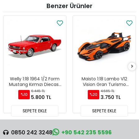
Benzer Ürünler
Welly 1:18 1964 1/2 Form
Maisto 1:18 Lambo V12
Mustang Kırmızı Diecast
Vision Gran Turismo
Model Araba - 12519H-W
Diecast Model Araba
6.445 TL
4.685 TL
%10
%20
Turuncu - 36454
5.800 TL
3.750 TL
SEPETE EKLE
SEPETE EKLE
0850 242 3248
+90 542 235 5596