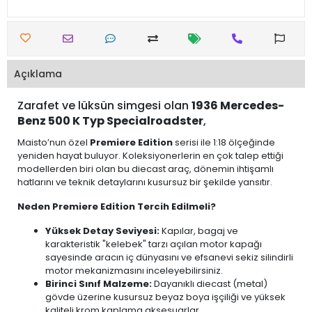
Açıklama
Zarafet ve lüksün simgesi olan
1936 Mercedes-
Benz 500 K Typ Specialroadster
,
Maisto’nun özel
Premiere Edition
serisi ile 1:18 ölçeğinde
yeniden hayat buluyor. Koleksiyonerlerin en çok talep ettiği
modellerden biri olan bu diecast araç, dönemin ihtişamlı
hatlarını ve teknik detaylarını kusursuz bir şekilde yansıtır.
Neden Premiere Edition Tercih Edilmeli?
Yüksek Detay Seviyesi:
Kapılar, bagaj ve
karakteristik "kelebek" tarzı açılan motor kapağı
sayesinde aracın iç dünyasını ve efsanevi sekiz silindirli
motor mekanizmasını inceleyebilirsiniz.
Birinci Sınıf Malzeme:
Dayanıklı diecast (metal)
gövde üzerine kusursuz beyaz boya işçiliği ve yüksek
kaliteli krom kaplama aksesuarlar.