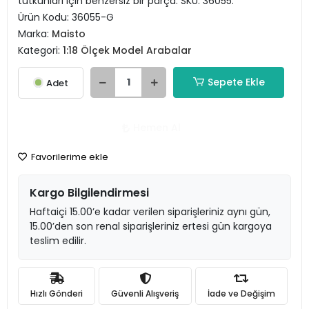
tutkunları için benzersiz bir parça. SKU: 36055.
Ürün Kodu:
36055-G
Marka:
Maisto
Kategori:
1:18 Ölçek Model Arabalar
Sepete Ekle
Adet
Hemen Al
Favorilerime ekle
Kargo Bilgilendirmesi
Haftaiçi 15.00’e kadar verilen siparişleriniz aynı gün,
15.00’den son renal siparişleriniz ertesi gün kargoya
teslim edilir.
Hızlı Gönderi
Güvenli Alışveriş
İade ve Değişim