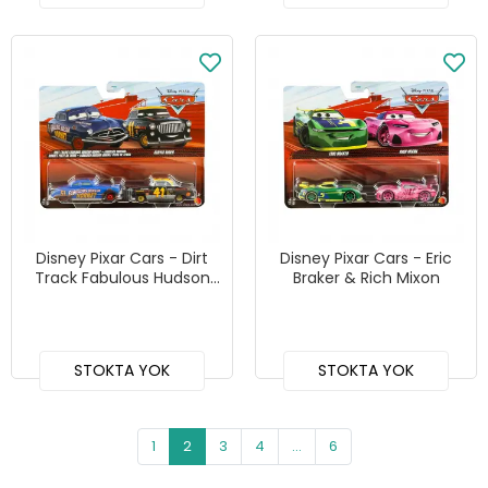
Disney Pixar Cars - Dirt
Disney Pixar Cars - Eric
Track Fabulous Hudson
Braker & Rich Mixon
Hornet & Clovis Rider
STOKTA YOK
STOKTA YOK
1
2
3
4
...
6