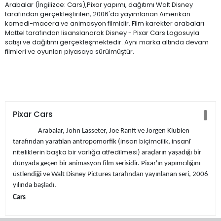
Arabalar (İngilizce: Cars),Pixar yapımı, dağıtımı Walt Disney
tarafından gerçekleştirilen, 2006'da yayımlanan Amerikan
komedi-macera ve animasyon filmidir. Film karekter arabaları
Mattel tarafından lisanslanarak Disney - Pixar Cars Logosuyla
satışı ve dağıtımı gerçekleşmektedir. Aynı marka altında devam
filmleri ve oyunları piyasaya sürülmüştür.
Pixar Cars
Arabalar, John Lasseter, Joe Ranft ve Jorgen Klubien
insan biçimcilik, insanî
tarafından yaratılan antropomorfik (
niteliklerin başka bir varlığa atfedilmesi
) araçların yaşadığı bir
dünyada geçen bir animasyon film serisidir. Pixar'ın yapımcılığını
üstlendiği ve Walt Disney Pictures tarafından yayınlanan seri, 2006
yılında başladı.
Cars
Hikaye, dünya çapında ünlü bir yarış olan Piston