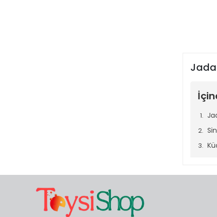
Kinsmart
Kızılkaya Oyuncak
Lego
Maisto
Jada 
Majorette
Matchbox
İçin
Mattel
Ja
MGA
Si
Mini GT
Kü
MINIAUTO
Po
Monster High
Na
Motor Max
Di
New-Ray
He
Playskool