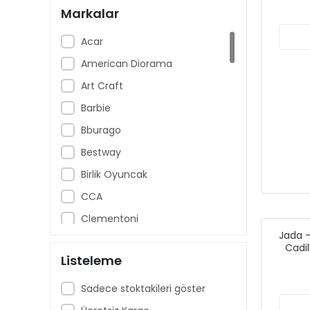
Markalar
Acar
American Diorama
Art Craft
Barbie
Bburago
Bestway
Birlik Oyuncak
CCA
Clementoni
Jada -
Cool Wheels
Cadi
Listeleme
Dede - Fen
Dickie Toys
Sadece stoktakileri göster
Disney Pixar Cars