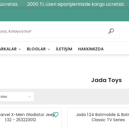
retsiz.
2000 TL üzeri siparişlerinizde kargo ücretsiz.
ARKALAR
BLOGLAR
İLETIŞIM
HAKKIMIZDA
Jada Toys
arvel X-Men Gladiator Jeep
Jada 1:24 Batmobile & Ba
1:32 - 253223012
Classic TV Series