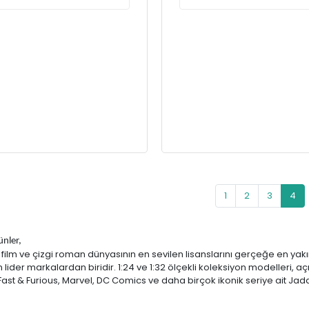
1
2
3
4
ünler,
 film ve çizgi roman dünyasının en sevilen lisanslarını gerçeğe en yak
lider markalardan biridir. 1:24 ve 1:32 ölçekli koleksiyon modelleri, açılı
Fast & Furious, Marvel, DC Comics ve daha birçok ikonik seriye ait Jada