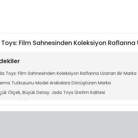
Toys: Film Sahnesinden Koleksiyon Raflarına
dekiler
da Toys: Film Sahnesinden Koleksiyon Raflarına Uzanan Bir Marka
nema Tutkusunu Model Arabalara Dönüştüren Marka
çük Ölçek, Büyük Detay: Jada Toys Üretim Kalitesi
p Kültürle İç İçe: Marvel, DC ve Daha Fazlası
no Ölçekli Diorama Serileri
ecast Metal Figürlerde Üst Düzey Kalite
m Oyuncak Hem Koleksiyon Parçası