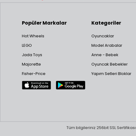
Tür
Polesie
So
Polly Pocket
Popüler Markalar
Kategoriler
Pop Race
Jada
Hot Wheels
Oyuncaklar
RMZ City
Otomobil
LEGO
Model Arabalar
Tarmac Works
yılında 
yaratan 
Jada Toys
Anne - Bebek
Tech Deck
şekliyle 
Majorette
Oyuncak Bebekler
Thomas & Friends
Sine
Fisher-Price
Yapım Setleri Bloklar
Vardem
Fast 
Welly
Jada Toy
ikonik a
anıyı te
sadece f
Küçü
Tüm bilgileriniz 256bit SSL Sertifika