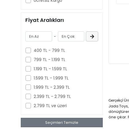
Ücretsiz Kargo
Enchantimals
Fisher-Price
Fiyat Aralıkları
Funko
Giochi Preziosi
-
GreenLight Collectibles
400 TL - 799 TL
Halley
799 TL - 1.199 TL
Hasbro
1.199 TL - 1.599 TL
Hattrick
1.599 TL - 1.999 TL
Hobbiez World
1.999 TL - 2.399 TL
Hot Wheels
2.399 TL - 2.799 TL
INNO Models
Gerçekçi Ür
2.799 TL ve üzeri
Jada Toys,
Jada Toys
dönüştüren 
öne çıkar. 
Jurassic World
Seçimleri Temizle
KingsFun