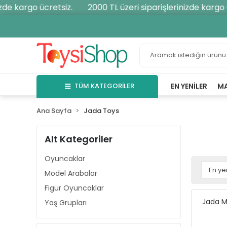
de kargo ücretsiz.
2000 TL üzeri siparişlerinizde kargo üc
TÜM KATEGORİLER
EN YENILER
M
Ana Sayfa
Jada Toys
Alt Kategoriler
Oyuncaklar
Model Arabalar
Figür Oyuncaklar
Jada M
Yaş Grupları