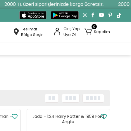
2000 TL üzeri siparişlerinizde kargo ücretsiz.
2000 TL 
0
Giriş Yap
Teslimat
Sepetim
Bölge Seçin
Üye Ol
tman -
Jada - 1:24 Harry Potter & 1959 Ford
Anglia