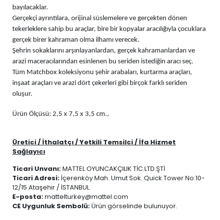
bayılacaklar.
Gerçekçi ayrıntılara, orijinal süslemelere ve gerçekten dönen
tekerleklere sahip bu araçlar, bire bir kopyalar aracılığıyla çocuklara
gerçek birer kahraman olma ilhamı verecek.
Şehrin sokaklarını arşınlayanlardan, gerçek kahramanlardan ve
arazi maceracılarından esinlenen bu seriden istediğin aracı seç.
Tüm Matchbox koleksiyonu şehir arabaları, kurtarma araçları,
inşaat araçları ve arazi dört çekerleri gibi birçok farklı seriden
oluşur.
Ürün Ölçüsü: 2,5 x 7,5 x 3,5 cm.,
Üretici / İthalatçı / Yetkili Temsilci / İfa Hizmet
Sağlayıcı
Ticari Unvanı:
MATTEL OYUNCAKÇILIK TİC.LTD.ŞTİ
Ticari Adresi:
İçerenköy Mah. Umut Sok. Quick Tower No:10-
12/15 Ataşehir / İSTANBUL
E-posta:
mattelturkey@mattel.com
CE Uygunluk Sembolü:
Ürün görselinde bulunuyor.