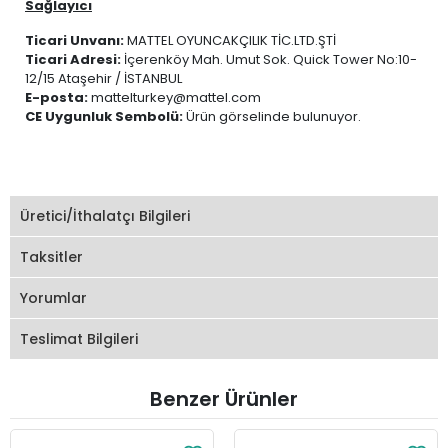
Sağlayıcı
Ticari Unvanı:
MATTEL OYUNCAKÇILIK TİC.LTD.ŞTİ
Ticari Adresi:
İçerenköy Mah. Umut Sok. Quick Tower No:10-
12/15 Ataşehir / İSTANBUL
E-posta:
mattelturkey@mattel.com
CE Uygunluk Sembolü:
Ürün görselinde bulunuyor.
Üretici/İthalatçı Bilgileri
Taksitler
Yorumlar
Teslimat Bilgileri
Benzer Ürünler