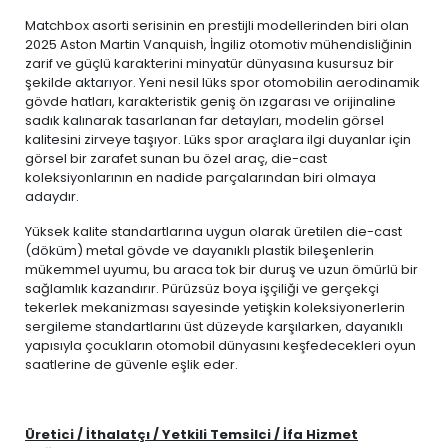
Matchbox asorti serisinin en prestijli modellerinden biri olan
2025 Aston Martin Vanquish, İngiliz otomotiv mühendisliğinin
zarif ve güçlü karakterini minyatür dünyasına kusursuz bir
şekilde aktarıyor. Yeni nesil lüks spor otomobilin aerodinamik
gövde hatları, karakteristik geniş ön ızgarası ve orijinaline
sadık kalınarak tasarlanan far detayları, modelin görsel
kalitesini zirveye taşıyor. Lüks spor araçlara ilgi duyanlar için
görsel bir zarafet sunan bu özel araç, die-cast
koleksiyonlarının en nadide parçalarından biri olmaya
adaydır.
Yüksek kalite standartlarına uygun olarak üretilen die-cast
(döküm) metal gövde ve dayanıklı plastik bileşenlerin
mükemmel uyumu, bu araca tok bir duruş ve uzun ömürlü bir
sağlamlık kazandırır. Pürüzsüz boya işçiliği ve gerçekçi
tekerlek mekanizması sayesinde yetişkin koleksiyonerlerin
sergileme standartlarını üst düzeyde karşılarken, dayanıklı
yapısıyla çocukların otomobil dünyasını keşfedecekleri oyun
saatlerine de güvenle eşlik eder.
Üretici / İthalatçı / Yetkili Temsilci / İfa Hizmet