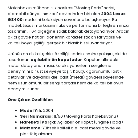
Matchbox’ın mühendislik harikası "Moving Parts" serisi,
otomobil dünyasının zarif devlerinden biri olan
2004 Lexus
GS400
modelini koleksiyon severlerle buluşturuyor. Bu
model, Lexus markasının lüks ve performansı birleştiren imza
tasarımını, 1:64 ölçeğine sadık kalarak detaylandırıyor. Aracın
akıcı gövde hatları, dönemin karakteristik ön far yapısı ve
kaliteli boya işçiliği, gerçek bir klasik hissi uyandırıyor.
Ürünün en dikkat çekici özelliği, serinin ismine yakışır şekilde
tasarlanan
açılabilir ön kaputudur
. Kaputun altındaki
motor detaylandırması, koleksiyonerlerin sergileme
deneyimini bir üst seviyeye taşır. Kauçuk görünümlü lastik
detayları ve dayanıklı die-cast (metal) gövdesi sayesinde
hem uzun ömürlü bir sergi parçası hem de kaliteli bir oyun
deneyimi sunar.
Öne Çıkan Özellikler:
Model Yılı:
2004
Seri Numarası:
11/50 (Moving Parts Koleksiyonu)
Hareketli Parça:
Açılabilir ön kaput (Engine Hood)
Malzeme:
Yüksek kaliteli die-cast metal gövde ve
plastik iç aksam