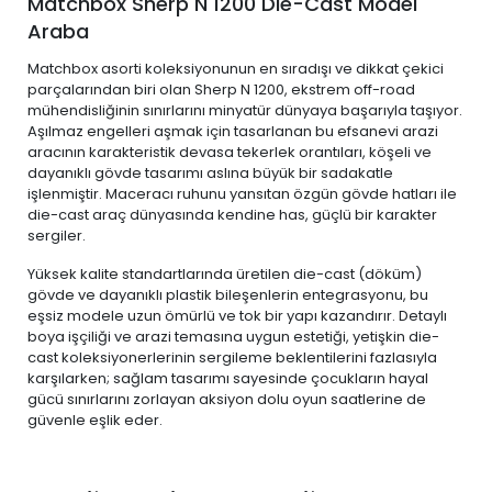
Matchbox Sherp N 1200 Die-Cast Model
Araba
Matchbox asorti koleksiyonunun en sıradışı ve dikkat çekici
parçalarından biri olan Sherp N 1200, ekstrem off-road
mühendisliğinin sınırlarını minyatür dünyaya başarıyla taşıyor.
Aşılmaz engelleri aşmak için tasarlanan bu efsanevi arazi
aracının karakteristik devasa tekerlek orantıları, köşeli ve
dayanıklı gövde tasarımı aslına büyük bir sadakatle
işlenmiştir. Maceracı ruhunu yansıtan özgün gövde hatları ile
die-cast araç dünyasında kendine has, güçlü bir karakter
sergiler.
Yüksek kalite standartlarında üretilen die-cast (döküm)
gövde ve dayanıklı plastik bileşenlerin entegrasyonu, bu
eşsiz modele uzun ömürlü ve tok bir yapı kazandırır. Detaylı
boya işçiliği ve arazi temasına uygun estetiği, yetişkin die-
cast koleksiyonerlerinin sergileme beklentilerini fazlasıyla
karşılarken; sağlam tasarımı sayesinde çocukların hayal
gücü sınırlarını zorlayan aksiyon dolu oyun saatlerine de
güvenle eşlik eder.