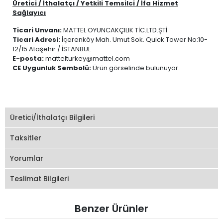
Üretici / İthalatçı / Yetkili Temsilci / İfa Hizmet
Sağlayıcı
Ticari Unvanı:
MATTEL OYUNCAKÇILIK TİC.LTD.ŞTİ
Ticari Adresi:
İçerenköy Mah. Umut Sok. Quick Tower No:10-
12/15 Ataşehir / İSTANBUL
E-posta:
mattelturkey@mattel.com
CE Uygunluk Sembolü:
Ürün görselinde bulunuyor.
Üretici/İthalatçı Bilgileri
Taksitler
Yorumlar
Teslimat Bilgileri
Benzer Ürünler