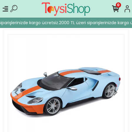
0
parişlerinizde kargo ücretsiz.
2000 TL üzeri siparişlerinizde kargo ü