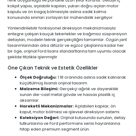
renk doygunluğu ve parlaklık uzun yıllar korunur. Detaylı iç
kokpit yapısı, açılabilir kapıları, yukarı doğru açılan motor
kaputu ve ön bagaj bölmesiyle aslına sadık kalma
konusunda sınırları zorlayan bir mühendislik sergiliyor.
Yönlendirilebilir fonksiyonel direksiyon mekanizmasıyla
entegre çalışan kauçuk tekerlekler ve bağımsız süspansiyon
detayları, modelin teknik gerçekçiliğini tamamlar. Özgün jant
tasarımlarından arka difüzör ve egzoz çıkışlarına kadar her
bir öge, orijinal Ford lisans standartlarına tam uyumlu olacak
şekilde titizlikle işlenmiştir.
Öne Çıkan Teknik ve Estetik Özellikler
Ölçek Doğruluğu:
1:18 oranında aslına sadık kalınarak
küçültülmüş lisanslı orijinal tasarım.
Malzeme Bileşimi:
Gerçekçi ağırlık ve dayanıklılık
sunan die-cast metal gövde ve hassas plastik iç
aksamlar.
Hareketli Mekanizmalar:
Açılabilen kapılar, ön
kaput, motor bölmesi ve işlevsel direksiyon sistemi.
Koleksiyon Değeri:
Orijinal kutusunda sunulan, detay
tutkunlarına ve Ford performans serisi hayranlarına
hitap eden premium segment ürün.