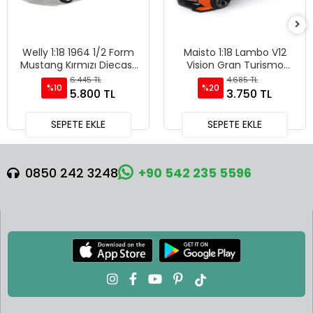
Welly 1:18 1964 1/2 Form
Maisto 1:18 Lambo V12
Mustang Kırmızı Diecast
Vision Gran Turismo
Model Araba - 12519H-W
Diecast Model Araba
6.445 TL
4.685 TL
%10
%20
Turuncu - 36454
5.800 TL
3.750 TL
SEPETE EKLE
SEPETE EKLE
0850 242 3248
+90 542 235 5596