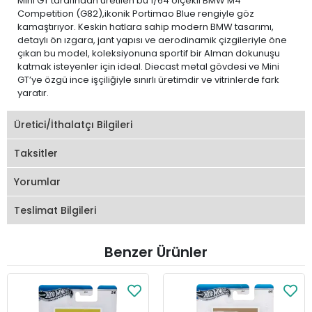
Mini GT tarafından üretilen bu 1/64 ölçekli BMW M4
Competition (G82),ikonik Portimao Blue rengiyle göz
kamaştırıyor. Keskin hatlara sahip modern BMW tasarımı,
detaylı ön ızgara, jant yapısı ve aerodinamik çizgileriyle öne
çıkan bu model, koleksiyonuna sportif bir Alman dokunuşu
katmak isteyenler için ideal. Diecast metal gövdesi ve Mini
GT’ye özgü ince işçiliğiyle sınırlı üretimdir ve vitrinlerde fark
yaratır.
Üretici/İthalatçı Bilgileri
Taksitler
Yorumlar
Teslimat Bilgileri
Benzer Ürünler