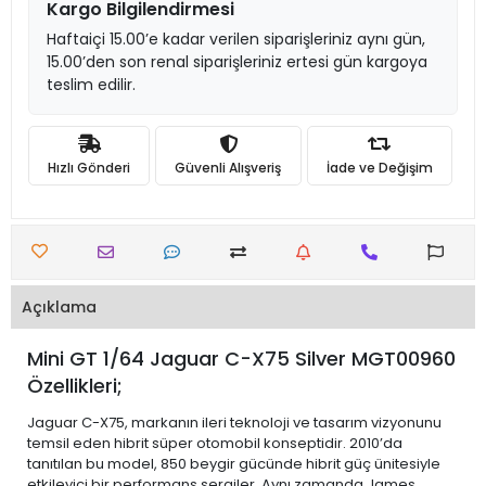
Kargo Bilgilendirmesi
Haftaiçi 15.00’e kadar verilen siparişleriniz aynı gün,
15.00’den son renal siparişleriniz ertesi gün kargoya
teslim edilir.
Hızlı Gönderi
Güvenli Alışveriş
İade ve Değişim
Açıklama
Mini GT 1/64 Jaguar C-X75 Silver MGT00960
Özellikleri;
Jaguar C-X75, markanın ileri teknoloji ve tasarım vizyonunu
temsil eden hibrit süper otomobil konseptidir. 2010’da
tanıtılan bu model, 850 beygir gücünde hibrit güç ünitesiyle
etkileyici bir performans sergiler. Aynı zamanda James