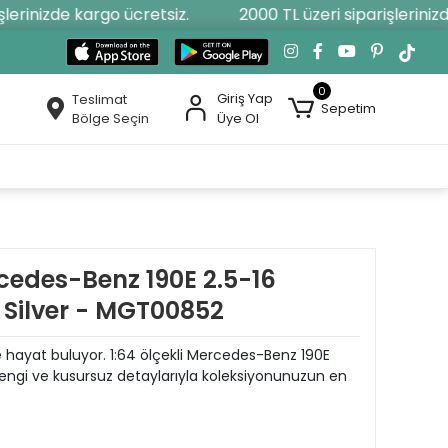
erinizde kargo ücretsiz.
2000 TL üzeri siparişlerinizde
0
Giriş Yap
Teslimat
Sepetim
Bölge Seçin
Üye Ol
cedes-Benz 190E 2.5-16
l Silver - MGT00852
ile hayat buluyor. 1:64 ölçekli Mercedes-Benz 190E
er rengi ve kusursuz detaylarıyla koleksiyonunuzun en