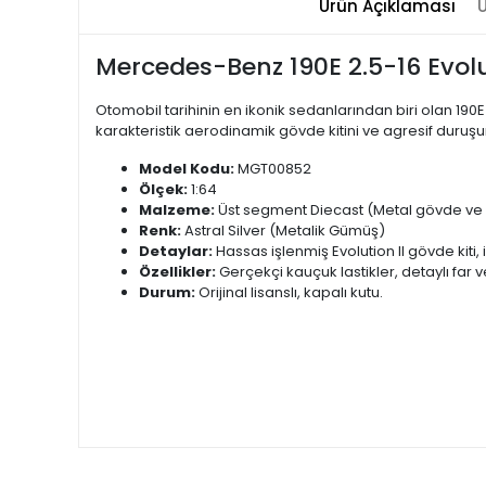
Ürün Açıklaması
Ü
Mercedes-Benz 190E 2.5-16 Evoluti
Otomobil tarihinin en ikonik sedanlarından biri olan 190
karakteristik aerodinamik gövde kitini ve agresif duruşu
Model Kodu:
MGT00852
Ölçek:
1:64
Malzeme:
Üst segment Diecast (Metal gövde ve 
Renk:
Astral Silver (Metalik Gümüş)
Detaylar:
Hassas işlenmiş Evolution II gövde kiti, 
Özellikler:
Gerçekçi kauçuk lastikler, detaylı far 
Durum:
Orijinal lisanslı, kapalı kutu.