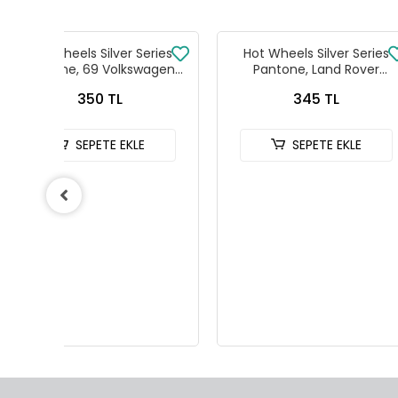
ries
Hot Wheels Silver Series
Hot Wheels 
agen
Pantone, Land Rover
Vintage Racing 
Defender 90
Seti FPY86 
345 TL
2.500 
SEPETE EKLE
SEPETE