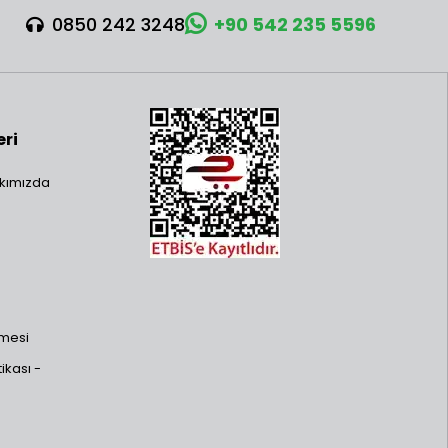
0850 242 3248
+90 542 235 5596
eri
kımızda
şmesi
ikası -