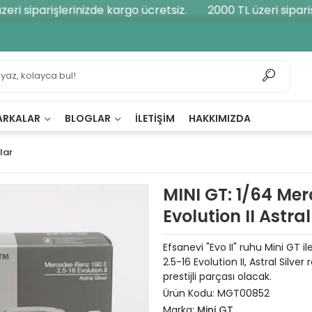
i siparişlerinizde kargo ücretsiz.
2000 TL üzeri siparişl
ARKALAR
BLOGLAR
İLETIŞIM
HAKKIMIZDA
lar
MINI GT: 1/64 Mer
Evolution II Astra
Efsanevi "Evo II" ruhu Mini GT 
2.5-16 Evolution II, Astral Silv
prestijli parçası olacak.
Ürün Kodu:
MGT00852
Marka:
Mini GT