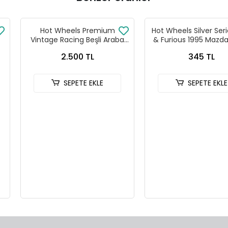
Premium
Hot Wheels Silver Series Fast
Hot Wheels 
Beşli Araba
& Furious 1995 Mazda RX7 -
& Furiou
- 979T
HNR88-JKX16
HNR
TL
345 TL
 EKLE
SEPETE EKLE