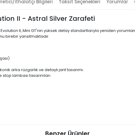
retici/İthalatçı Bilgileri
Taksit Seçenekleri
Yorumlar
on II - Astral Silver Zarafeti
E Evolution II, Mini GT'nin yüksek detay standartlarıyla yeniden yoruml
nu birebir yansıtmaktadır.
şasi)
ikonik arka rüzgarlık ve detaylı jant tasarımı.
ve stop lambası tasarımları.
Benzer Ürünler