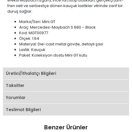
efektli Maybach ızgara, ince far/stop baskıları, gerçekçi jant-
fren seti ve serbestçe dönen kauçuk lastikler vitrinde zarif bir
duruş sağlar.
Marka/Seri: Mini GT
Araç: Mercedes-Maybach S 680 – Black
Kod: MGT00977
Ölçek: 1:64
Materyal: Die-cast metal gövde, detaylı şasi
Lastik: Kauçuk
Paket: Koleksiyon dostu Mini GT kutu
Üretici/İthalatçı Bilgileri
Taksitler
Yorumlar
Teslimat Bilgileri
Benzer Ürünler