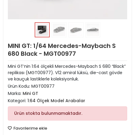
MINI GT: 1/64 Mercedes-Maybach S
680 Black - MGT00977
Mini GT’nin 1:64 ölçekli Mercedes-Maybach S 680 “Black”
replikası (MGT00977). V12 amiral lüksü, die-cast gövde
ve kauçuk lastiklerle koleksiyonluk.
Ürün Kodu:
MGT00977
Marka:
Mini GT
Kategori:
1:64 Ölçek Model Arabalar
Ürün stokta bulunmamaktadır.
Favorilerime ekle