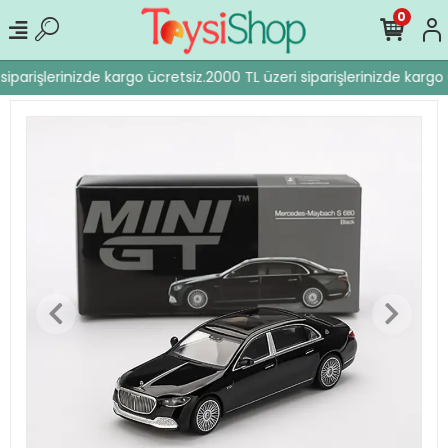
0
iparişlerinizde kargo ücretsiz.
2000 TL üzeri siparişlerinizde kargo 