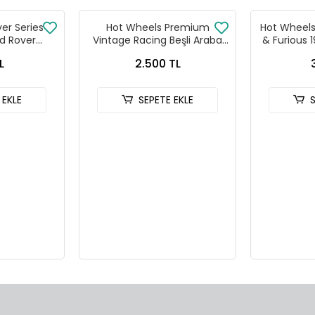
ver Series
Hot Wheels Premium
Hot Wheels 
d Rover
Vintage Racing Beşli Araba
& Furious 
 90
Seti FPY86 - 979T
HNR
L
2.500 TL
 EKLE
SEPETE EKLE