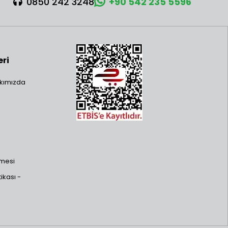
0850 242 3248
+90 542 235 5596
eri
kımızda
şmesi
ikası -