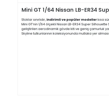
Mini GT 1/64 Nissan LB-ER34 Supe
Stoklar sınırlıdır,
indirimli ve popüler modeller
kısa sü
Mini GT’nin 1/64 ölçekli Nissan LB-ER34 Super Silhouette
geliştirilen aerodinamik gövde kiti ve geniş çamurluk y
Skyline tutkunlarının koleksiyonunda mutlaka yer alması g