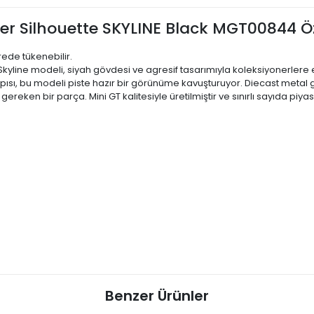
r Silhouette SKYLINE Black MGT00844 Öze
rede tükenebilir.
 Skyline modeli, siyah gövdesi ve agresif tasarımıyla koleksiyonerlere
apısı, bu modeli piste hazır bir görünüme kavuşturuyor. Diecast metal 
ereken bir parça. Mini GT kalitesiyle üretilmiştir ve sınırlı sayıda piy
Benzer Ürünler