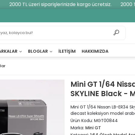
2000 TL üzeri siparişlerinizde kargo ücretsiz.
2000 TL 
ARKALAR
BLOGLAR
İLETIŞIM
HAKKIMIZDA
lar
Mini GT 1/64 Niss
SKYLINE Black -
Mini GT 1/64 Nissan LB-ER34 Sky
diecast koleksiyon model arab
Ürün Kodu:
MGT00844
Marka:
Mini GT