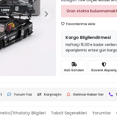
Kategori:
1:64 Ölçek Model Ar
Ürün stokta bulunmamakt
Favorilerime ekle
Kargo Bilgilendirmesi
Haftaiçi 15.00’e kadar verilen
siparişleriniz ertesi gün kargo
Hızlı Gönderi
Güvenli Alışveriş
Et
Yorum Yaz
Karşılaştır
Gelince Haber Ver
retici/İthalatçı Bilgileri
Taksit Seçenekleri
Yorumlar