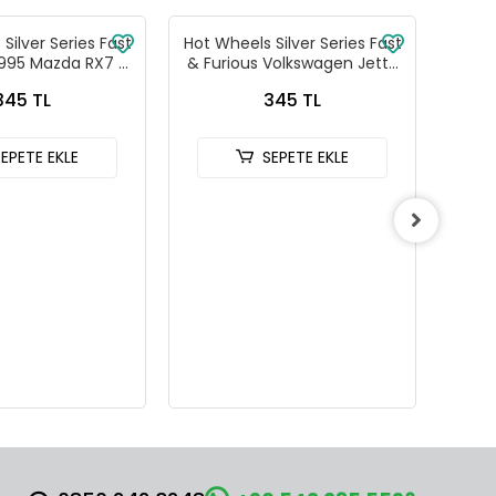
Silver Series Fast
Hot Wheels Silver Series Fast
Hot W
1995 Mazda RX7 -
& Furious Volkswagen Jetta
& Fu
88-JKX16
MK3 - HNR88-JKX17
C
345 TL
345 TL
SEPETE EKLE
SEPETE EKLE