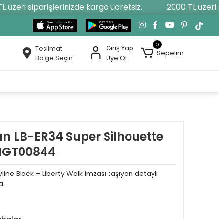
üzeri siparişlerinizde kargo ücretsiz.
2000 TL üzeri si
0
Giriş Yap
Teslimat
Sepetim
Bölge Seçin
Üye Ol
an LB-ER34 Super Silhouette
 MGT00844
line Black – Liberty Walk imzası taşıyan detaylı
a.