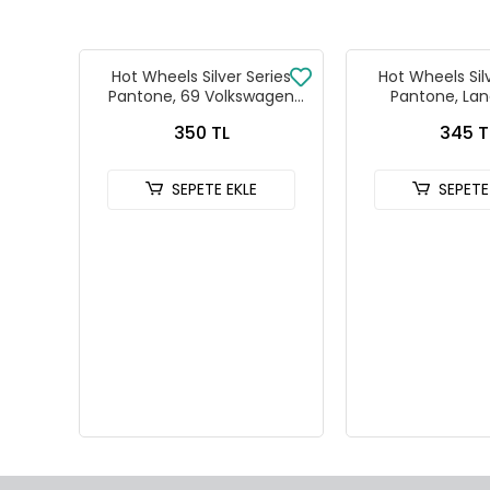
Hot Wheels Silver Series
Hot Wheels Sil
Pantone, 69 Volkswagen
Pantone, Lan
Squareback
Defender
350 TL
345 T
SEPETE EKLE
SEPETE