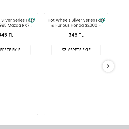
Silver Series Fast
Hot Wheels Silver Series Fast
Hot W
1995 Mazda RX7 -
& Furious Honda S2000 -
& Fu
88-JKX16
HNR88-JKX18
345 TL
345 TL
SEPETE EKLE
SEPETE EKLE