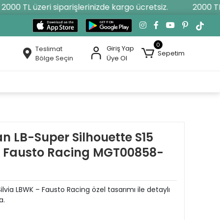
000 TL üzeri siparişlerinizde kargo ücretsiz.
2000 TL ü
0
Giriş Yap
Teslimat
Sepetim
Bölge Seçin
Üye Ol
an LB-Super Silhouette S15
4 Fausto Racing MGT00858-
Silvia LBWK – Fausto Racing özel tasarımı ile detaylı
a.