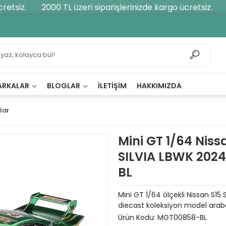
etsiz.
2000 TL üzeri siparişlerinizde kargo ücretsiz.
2
ARKALAR
BLOGLAR
İLETIŞIM
HAKKIMIZDA
lar
Mini GT 1/64 Niss
SILVIA LBWK 202
BL
Mini GT 1/64 ölçekli Nissan S15 
diecast koleksiyon model arab
Ürün Kodu:
MGT00858-BL