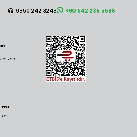
0850 242 3248
+90 542 235 5596
eri
kımızda
şmesi
ikası -