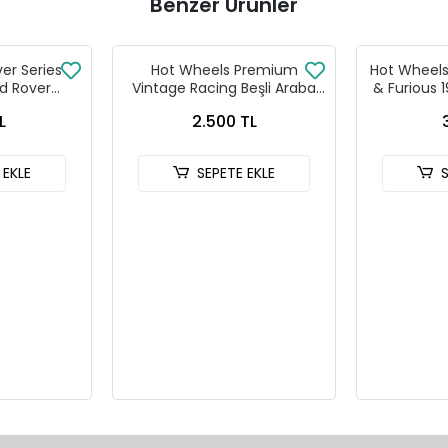
Benzer Ürünler
ver Series
Hot Wheels Premium
Hot Wheels 
d Rover
Vintage Racing Beşli Araba
& Furious 
 90
Seti FPY86 - 979T
HNR
L
2.500 TL
 EKLE
SEPETE EKLE