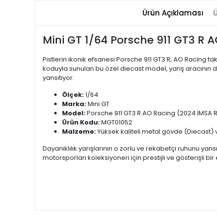
Ürün Açıklaması
Ü
Mini GT 1/64 Porsche 911 GT3 R 
Pistlerin ikonik efsanesi Porsche 911 GT3 R, AO Racing t
koduyla sunulan bu özel diecast model, yarış aracının de
yansıtıyor.
Ölçek:
1/64
Marka:
Mini GT
Model:
Porsche 911 GT3 R AO Racing (2024 IMSA
Ürün Kodu:
MGT01052
Malzeme:
Yüksek kaliteli metal gövde (Diecast) v
Dayanıklılık yarışlarının o zorlu ve rekabetçi ruhunu yan
motorsporları koleksiyoneri için prestijli ve gösterişli bir 