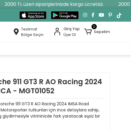
2000 TL üzeri siparişlerinizde kargo ücretsiz.
2000 TL 
0
Giriş Yap
Teslimat
Sepetim
Bölge Seçin
Üye Ol
che 911 GT3 R AO Racing 2024
ICA - MGT01052
li Porsche 911 GT3 R AO Racing 2024 IMSA Road
otorsporları tutkunları için ince detaylara sahip,
 giydirmesiyle vitrininizde fark yaratacak eşsiz bir