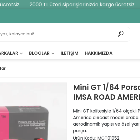
retsiz.
2000 TL üzeri siparişlerinizde kargo ücretsiz.
ARKALAR
BLOGLAR
İLETIŞIM
HAKKIMIZDA
lar
Mini GT 1/64 Pors
IMSA ROAD AMER
Mini GT kalitesiyle 1/64 ölçek
America diecast model araba. M
aerodinamik yapısı ve özel yarış
parça.
Ürün Kodu:
MGT01052