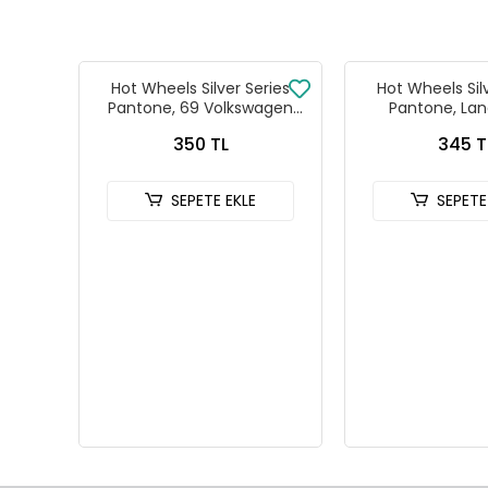
Hot Wheels Silver Series
Hot Wheels Sil
Pantone, 69 Volkswagen
Pantone, Lan
Squareback
Defender
350 TL
345 T
SEPETE EKLE
SEPETE