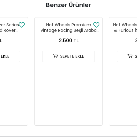
Benzer Ürünler
ver Series
Hot Wheels Premium
Hot Wheels 
d Rover
Vintage Racing Beşli Araba
& Furious 
 90
Seti FPY86 - 979T
HNR
L
2.500 TL
 EKLE
SEPETE EKLE