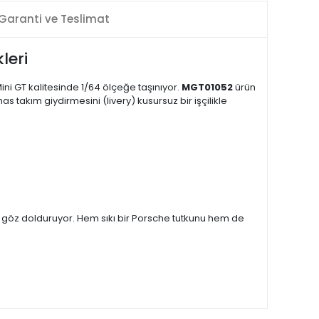
Garanti ve Teslimat
leri
ni GT kalitesinde 1/64 ölçeğe taşınıyor.
MGT01052
ürün
 takım giydirmesini (livery) kusursuz bir işçilikle
yla göz dolduruyor. Hem sıkı bir Porsche tutkunu hem de