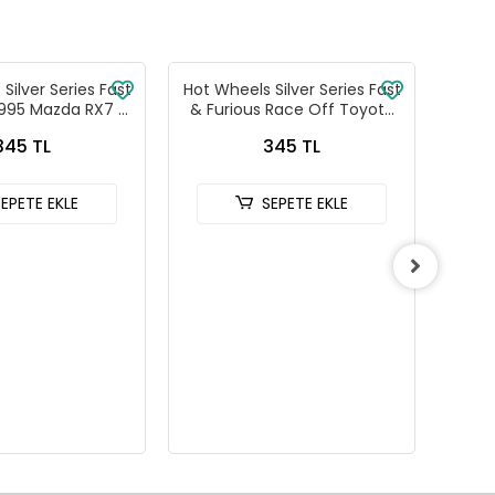
Silver Series Fast
Hot Wheels Silver Series Fast
Ma
1995 Mazda RX7 -
& Furious Race Off Toyota
Araç
88-JKX16
Celica - HNR88-JKX15
345 TL
345 TL
SEPETE EKLE
SEPETE EKLE