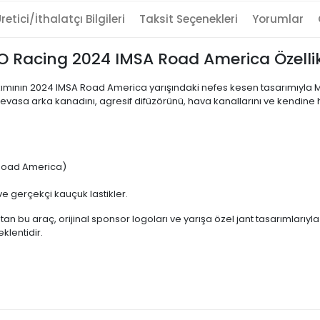
retici/İthalatçı Bilgileri
Taksit Seçenekleri
Yorumlar
AO Racing 2024 IMSA Road America Özellik
akımının 2024 IMSA Road America yarışındaki nefes kesen tasarımıyla Mi
vasa arka kanadını, agresif difüzörünü, hava kanallarını ve kendine has
 Road America)
e gerçekçi kauçuk lastikler.
sıtan bu araç, orijinal sponsor logoları ve yarışa özel jant tasarımları
eklentidir.