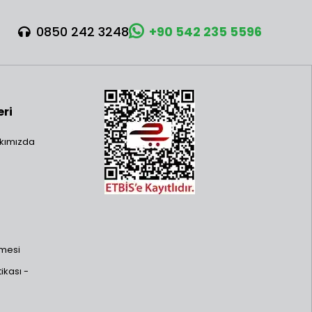
0850 242 3248
+90 542 235 5596
eri
kımızda
şmesi
ikası -