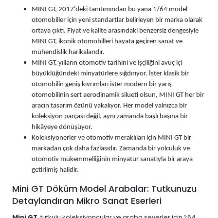
MINI GT, 2017'deki tanıtımından bu yana 1/64 model
otomobiller için yeni standartlar belirleyen bir marka olarak
ortaya çıktı. Fiyat ve kalite arasındaki benzersiz dengesiyle
MINI GT, ikonik otomobilleri hayata geçiren sanat ve
mühendislik harikalarıdır.
MINI GT, yılların otomotiv tarihini ve işçiliğini avuç içi
büyüklüğündeki minyatürlere sığdırıyor. İster klasik bir
otomobilin geniş kıvrımları ister modern bir yarış
otomobilinin sert aerodinamik silueti olsun, MINI GT her bir
aracın tasarım özünü yakalıyor. Her model yalnızca bir
koleksiyon parçası değil, aynı zamanda başlı başına bir
hikâyeye dönüşüyor.
Koleksiyonerler ve otomotiv meraklıları için MINI GT bir
markadan çok daha fazlasıdır. Zamanda bir yolculuk ve
otomotiv mükemmelliğinin minyatür sanatıyla bir araya
getirilmiş halidir.
Mini GT Döküm Model Arabalar: Tutkunuzu
Detaylandıran Mikro Sanat Eserleri
Mini GT
, tutkulu koleksiyoncular ve araba severler için 1:64