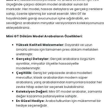
ölçeğinde çarpıcı döküm model arabalar sunan bir
markadır. Her model, hassas detaylara ve gerçekçi renklere
sahip, özenle işlenmiş bir sanat eseridir. Mini GT ile
hayalinizdeki garajı avucunuzun içine sığdırabilir, en
sevdiğiniz arabaların minyatür versiyonlarını koleksiyonunuza
ekleyebilirsiniz.
Mini GT Döküm Model Arabaların Özellikleri:
Yüksek Kaliteli Malzemeler:
Dayanıklı ve uzun
ömürlü olması için tamamen pres döküm metalden
üretilmiştir.
Gerçekçi Detaylar:
Gerçek arabalara özgü tüm
ayrıntılar, minyatür ölçekte hassasiyetle
modellenmiştir.
Çeşitlilik:
Geniş bir yelpazede araba modelleri
mevcuttur; klasik arabalardan modern süper
arabalara, yarış arabalarından kamyonlara kadar her
zevke hitap eden bir seçenek bulabilirsiniz.
Koleksiyon Değeri:
Mini GT model arabalar, zamanla
değer kazanma potansiyeline sahiptir.
En Güzel Hediye:
Araba tutkunları için mükemmel bir
hediye seçeneğidir.