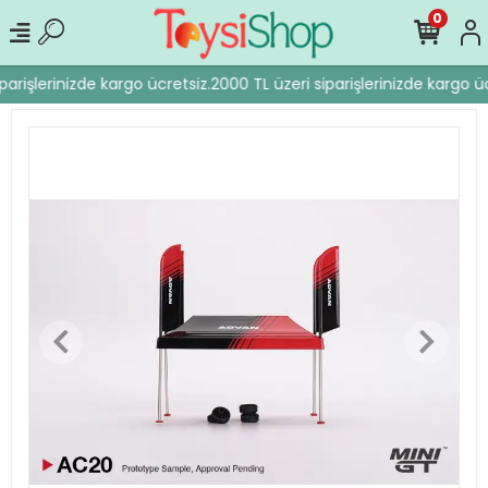
0
parişlerinizde kargo ücretsiz.
2000 TL üzeri siparişlerinizde kargo üc