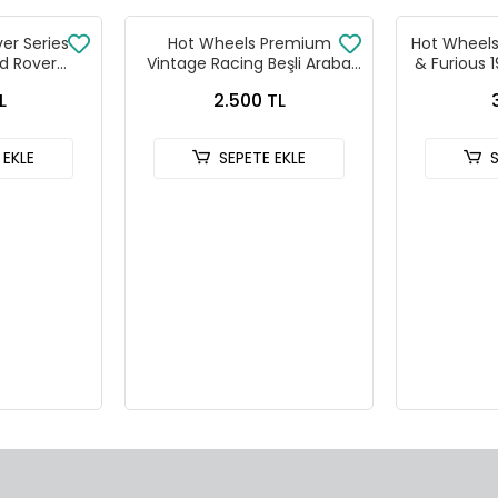
ver Series
Hot Wheels Premium
Hot Wheels 
d Rover
Vintage Racing Beşli Araba
& Furious 
 90
Seti FPY86 - 979T
HNR
L
2.500 TL
 EKLE
SEPETE EKLE