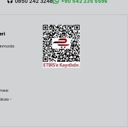
0850 242 3248
+90 542 235 5596
eri
kımızda
şmesi
ikası -