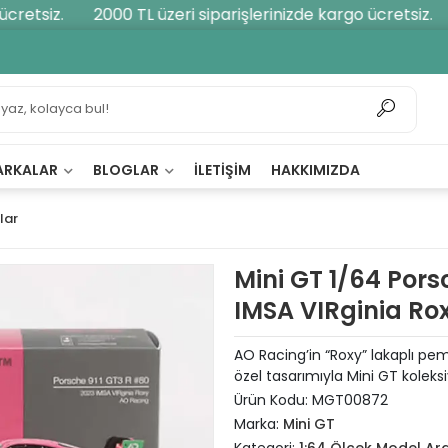
retsiz.
2000 TL üzeri siparişlerinizde kargo ücretsiz.
ARKALAR
BLOGLAR
İLETIŞIM
HAKKIMIZDA
lar
Mini GT 1/64 Pors
IMSA VIRginia R
AO Racing’in “Roxy” lakaplı pem
özel tasarımıyla Mini GT koleks
Ürün Kodu:
MGT00872
Marka:
Mini GT