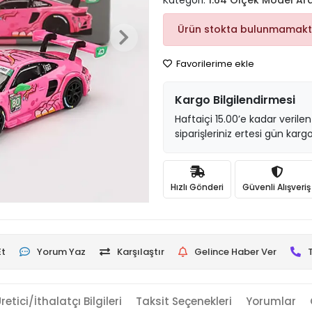
Kategori:
1:64 Ölçek Model Ar
Ürün stokta bulunmamakt
Favorilerime ekle
Kargo Bilgilendirmesi
Haftaiçi 15.00’e kadar verilen
siparişleriniz ertesi gün kargo
Hızlı Gönderi
Güvenli Alışveriş
Et
Yorum Yaz
Karşılaştır
Gelince Haber Ver
retici/İthalatçı Bilgileri
Taksit Seçenekleri
Yorumlar