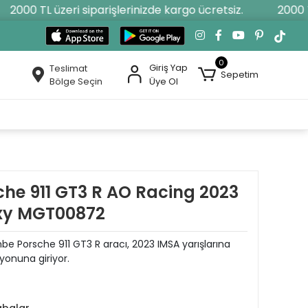
2000 TL üzeri siparişlerinizde kargo ücretsiz.
2000 TL 
0
Giriş Yap
Teslimat
Sepetim
Bölge Seçin
Üye Ol
che 911 GT3 R AO Racing 2023
oxy MGT00872
be Porsche 911 GT3 R aracı, 2023 IMSA yarışlarına
iyonuna giriyor.