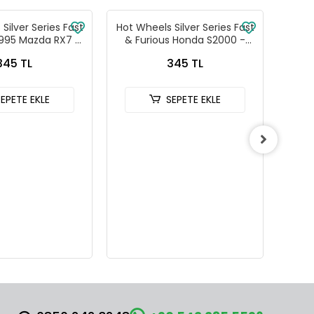
Silver Series Fast
Hot Wheels Silver Series Fast
Hot W
1995 Mazda RX7 -
& Furious Honda S2000 -
& Fu
88-JKX16
HNR88-JKX18
345 TL
345 TL
SEPETE EKLE
SEPETE EKLE