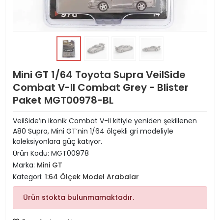
Mini GT 1/64 Toyota Supra VeilSide
Combat V-II Combat Grey - Blister
Paket MGT00978-BL
VeilSide’ın ikonik Combat V-II kitiyle yeniden şekillenen
A80 Supra, Mini GT’nin 1/64 ölçekli gri modeliyle
koleksiyonlara güç katıyor.
Ürün Kodu:
MGT00978
Marka:
Mini GT
Kategori:
1:64 Ölçek Model Arabalar
Ürün stokta bulunmamaktadır.