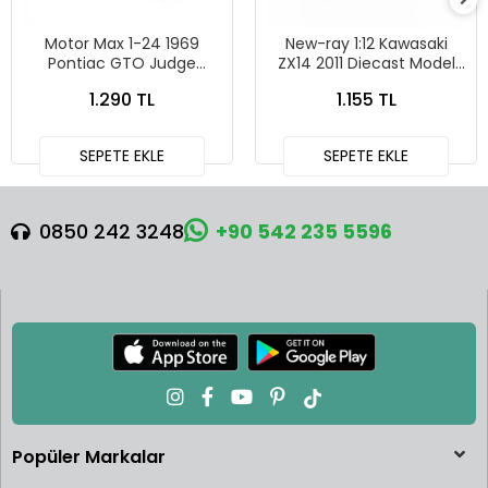
Motor Max 1-24 1969
New-ray 1:12 Kawasaki
Pontiac GTO Judge
ZX14 2011 Diecast Model
Diecast Model Araba
Motosiklet - 57433B
1.290 TL
1.155 TL
Turuncu - 73242
SEPETE EKLE
SEPETE EKLE
0850 242 3248
+90 542 235 5596
Popüler Markalar