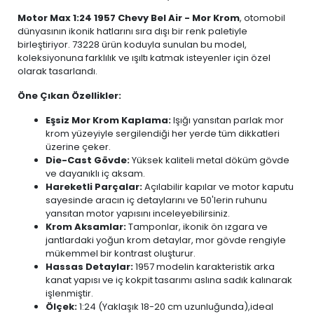
Motor Max 1:24 1957 Chevy Bel Air - Mor Krom
, otomobil
dünyasının ikonik hatlarını sıra dışı bir renk paletiyle
birleştiriyor. 73228 ürün koduyla sunulan bu model,
koleksiyonuna farklılık ve ışıltı katmak isteyenler için özel
olarak tasarlandı.
Öne Çıkan Özellikler:
Eşsiz Mor Krom Kaplama:
Işığı yansıtan parlak mor
krom yüzeyiyle sergilendiği her yerde tüm dikkatleri
üzerine çeker.
Die-Cast Gövde:
Yüksek kaliteli metal döküm gövde
ve dayanıklı iç aksam.
Hareketli Parçalar:
Açılabilir kapılar ve motor kaputu
sayesinde aracın iç detaylarını ve 50'lerin ruhunu
yansıtan motor yapısını inceleyebilirsiniz.
Krom Aksamlar:
Tamponlar, ikonik ön ızgara ve
jantlardaki yoğun krom detaylar, mor gövde rengiyle
mükemmel bir kontrast oluşturur.
Hassas Detaylar:
1957 modelin karakteristik arka
kanat yapısı ve iç kokpit tasarımı aslına sadık kalınarak
işlenmiştir.
Ölçek:
1:24 (Yaklaşık 18-20 cm uzunluğunda),ideal