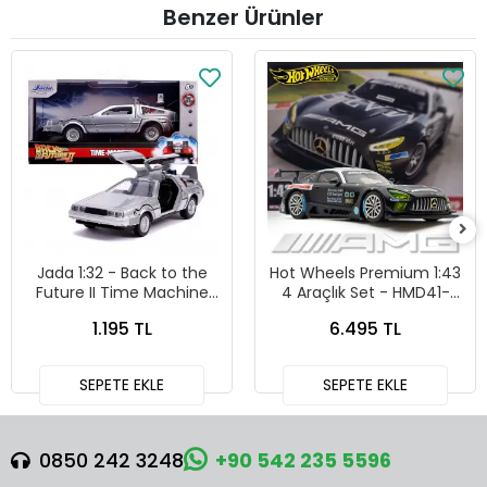
Benzer Ürünler
Jada 1:32 - Back to the
Hot Wheels Premium 1:43
Future II Time Machine
4 Araçlık Set - HMD41-
Diecast Model Araba -
979G
1.195 TL
6.495 TL
24081
SEPETE EKLE
SEPETE EKLE
0850 242 3248
+90 542 235 5596