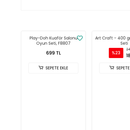
Play-Doh Kuaför Salonu
Art Craft - 400 
Oyun Seti, F8807
Seti
24
699 TL
%23
1
SEPETE EKLE
SEPETE