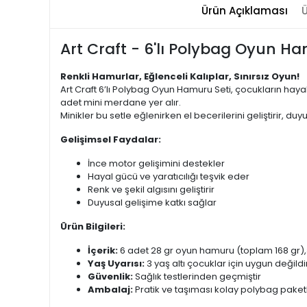
Ürün Açıklaması
Ü
Art Craft - 6'lı Polybag Oyun Ha
Renkli Hamurlar, Eğlenceli Kalıplar, Sınırsız Oyun!
Art Craft 6’lı Polybag Oyun Hamuru Seti, çocukların hayal 
adet mini merdane yer alır.
Minikler bu setle eğlenirken el becerilerini geliştirir, d
Gelişimsel Faydalar:
İnce motor gelişimini destekler
Hayal gücü ve yaratıcılığı teşvik eder
Renk ve şekil algısını geliştirir
Duyusal gelişime katkı sağlar
Ürün Bilgileri:
İçerik:
6 adet 28 gr oyun hamuru (toplam 168 gr),
Yaş Uyarısı:
3 yaş altı çocuklar için uygun değildi
Güvenlik:
Sağlık testlerinden geçmiştir
Ambalaj:
Pratik ve taşıması kolay polybag pake