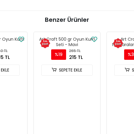
Benzer Ürünler
gr Oyun Kum
Art Craft 500 gr Oyun Kum
Art Cr
Seti - Mavi
Numaralar
0 TL
265 TL
%19
%3
85 TL
215 TL
 EKLE
SEPETE EKLE