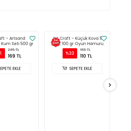
aft - Artsand
Art Craft - Küçük Kova 5
Art
 Kum Seti 500 gr
Renk 100 gr Oyun Hamuru
245 TL
165 TL
1
%33
169 TL
110 TL
SEPETE EKLE
SEPETE EKLE