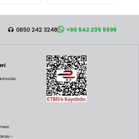
0850 242 3248
+90 542 235 5596
eri
kımızda
şmesi
ikası -