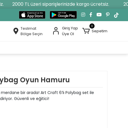
2000 TL üzeri siparişlerinizde kargo ücretsiz.
2000
0
Giriş Yap
Teslimat
Sepetim
Bölge Seçin
Üye Ol
 Polybag Oyun Hamuru
merdane bir arada! Art Craft 6’lı Polybag set ile
riyor. Güvenli ve eğitici!