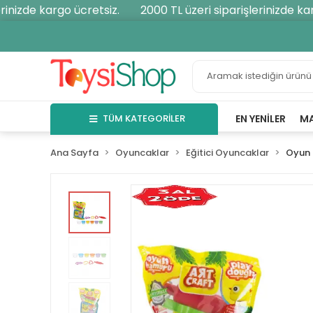
nizde kargo ücretsiz.
2000 TL üzeri siparişlerinizde kargo
TÜM KATEGORİLER
EN YENILER
M
Ana Sayfa
Oyuncaklar
Eğitici Oyuncaklar
Oyun