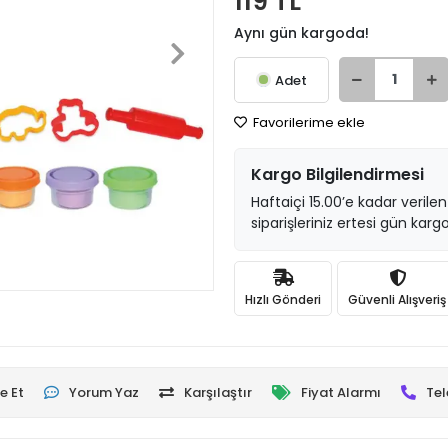
119 TL
Aynı gün kargoda!
Adet
Favorilerime ekle
Kargo Bilgilendirmesi
Haftaiçi 15.00’e kadar verilen
siparişleriniz ertesi gün kargo
Hızlı Gönderi
Güvenli Alışveriş
e Et
Yorum Yaz
Karşılaştır
Fiyat Alarmı
Tel