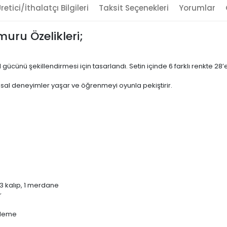
retici/İthalatçı Bilgileri
Taksit Seçenekleri
Yorumlar
muru Özelikleri;
gücünü şekillendirmesi için tasarlandı. Setin içinde 6 farklı renkte 28’
uyusal deneyimler yaşar ve öğrenmeyi oyunla pekiştirir.
3 kalıp, 1 merdane
r
tleme