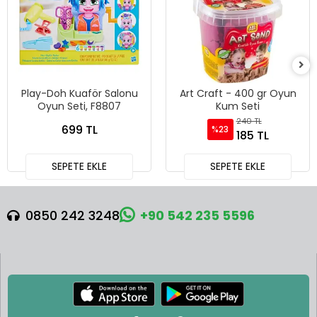
Play-Doh Kuaför Salonu
Art Craft - 400 gr Oyun
Oyun Seti, F8807
Kum Seti
240 TL
699 TL
%23
185 TL
SEPETE EKLE
SEPETE EKLE
0850 242 3248
+90 542 235 5596