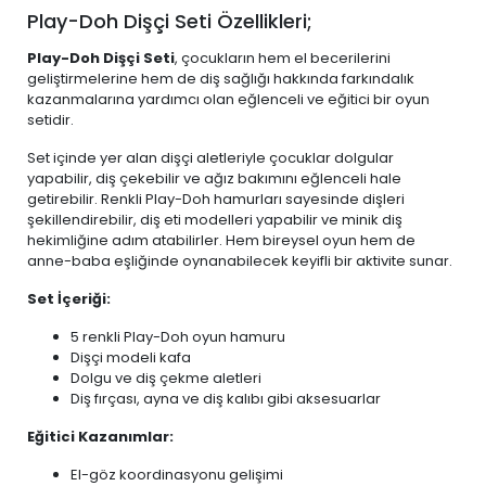
Play-Doh Dişçi Seti Özellikleri;
Play-Doh Dişçi Seti
, çocukların hem el becerilerini
geliştirmelerine hem de diş sağlığı hakkında farkındalık
kazanmalarına yardımcı olan eğlenceli ve eğitici bir oyun
setidir.
Set içinde yer alan dişçi aletleriyle çocuklar dolgular
yapabilir, diş çekebilir ve ağız bakımını eğlenceli hale
getirebilir. Renkli Play-Doh hamurları sayesinde dişleri
şekillendirebilir, diş eti modelleri yapabilir ve minik diş
hekimliğine adım atabilirler. Hem bireysel oyun hem de
anne-baba eşliğinde oynanabilecek keyifli bir aktivite sunar.
Set İçeriği:
5 renkli Play-Doh oyun hamuru
Dişçi modeli kafa
Dolgu ve diş çekme aletleri
Diş fırçası, ayna ve diş kalıbı gibi aksesuarlar
Eğitici Kazanımlar:
El-göz koordinasyonu gelişimi