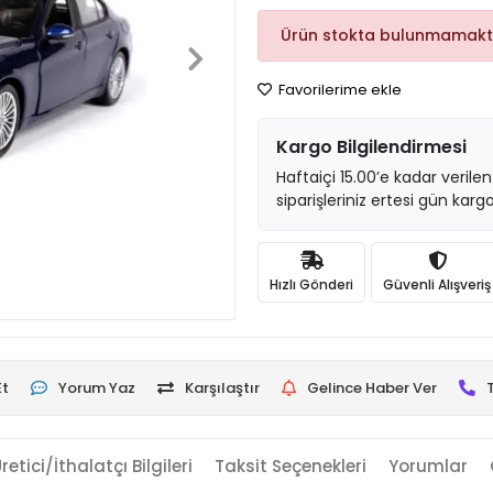
Ürün stokta bulunmamakt
Favorilerime ekle
Kargo Bilgilendirmesi
Haftaiçi 15.00’e kadar verilen
siparişleriniz ertesi gün kargo
Hızlı Gönderi
Güvenli Alışveriş
Et
Yorum Yaz
Karşılaştır
Gelince Haber Ver
retici/İthalatçı Bilgileri
Taksit Seçenekleri
Yorumlar