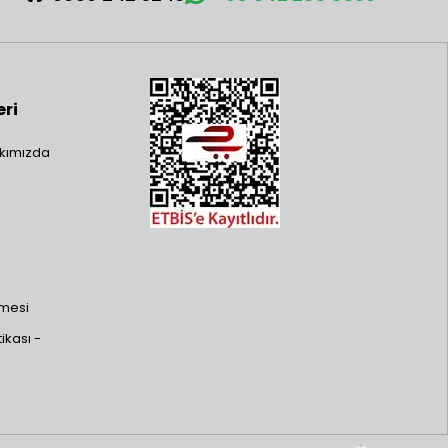
eri
kımızda
şmesi
ikası -