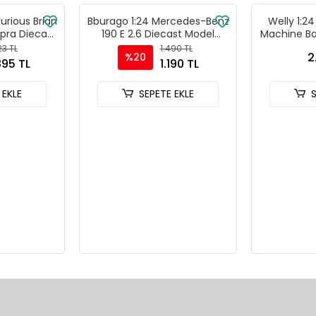
Furious Brian
Bburago 1:24 Mercedes-Benz
Welly 1:2
pra Diecast
190 E 2.6 Diecast Model
Machine Ba
- 30738
Araba - Kırmızı
-
23 TL
1.490 TL
2
%20
895 TL
1.190 TL
 EKLE
SEPETE EKLE