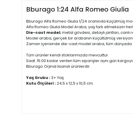
Bburago 1:24 Alfa Romeo Giulia
Bburago Alfa Romeo Giulia 1/24 oranında küçülmüş mode
Alfa Romeo Giulia Model Araba, yaş fark etmeksizin her
Die-cast model;
metal gövdesi, detaylı jantları, canlı 
Model araba, gerçek bir arabanın küçültülmüş versiyonu
Zaman içerisinde die-cast model araba, tüm dünyada ol
Tüm ürünler kendi stoklarımızda mevcuttur.
Saat: 15:00 kadar verilen tüm siparişler aynı gün kargoya 
Bburago Orjinal lisanslı ürünlerdir.
Yaş Grubu :
3+ Yaş
Kutu Ölçüleri :
24,5 x 12,5 x 10,5 cm.