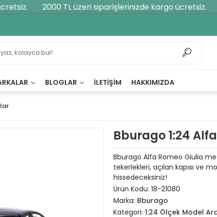
etsiz.
2000 TL üzeri siparişlerinizde kargo ücretsiz.
2
ARKALAR
BLOGLAR
İLETIŞIM
HAKKIMIZDA
lar
Bburago 1:24 Alfa
Bburago Alfa Romeo Giulia metal
tekerlekleri, açılan kapısı ve m
hissedeceksiniz!
Ürün Kodu:
18-21080
Marka:
Bburago
Kategori:
1:24 Ölçek Model Ar