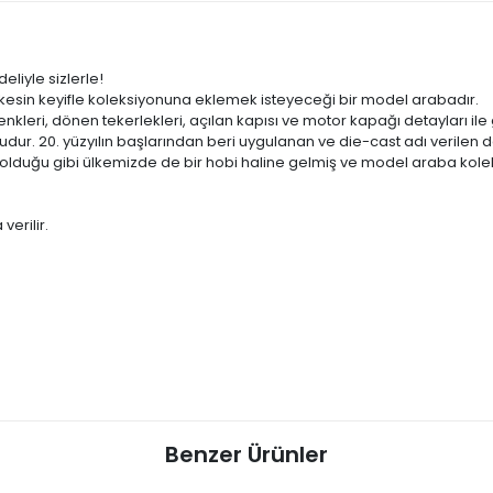
liyle sizlerle!
kesin keyifle koleksiyonuna eklemek isteyeceği bir model arabadır.
renkleri, dönen tekerlekleri, açılan kapısı ve motor kapağı detayları il
dur. 20. yüzyılın başlarından beri uygulanan ve die-cast adı verilen
duğu gibi ülkemizde de bir hobi haline gelmiş ve model araba koleks
verilir.
Benzer Ürünler