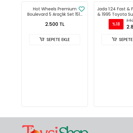
Hot Wheels Premium
Jada 1:24 Fast & 
Boulevard 5 Araçlık Set 151-
& 1995 Toyota Su
155 - GJT68 978H
Model Araba 
3.5
2.500 TL
%18
2.
SEPETE EKLE
SEPETE