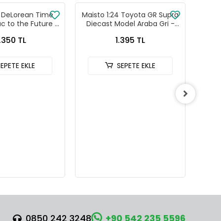
4 DeLorean Time
Maisto 1:24 Toyota GR Supra
Maist
c to the Future 3
Diecast Model Araba Gri -
Dieca
 22444W
32917
.350 TL
1.395 TL
SEPETE EKLE
SEPETE EKLE
0850 242 3248
+90 542 235 5596