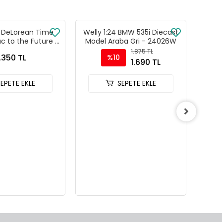
4 DeLorean Time
Welly 1:24 BMW 535i Diecast
Maist
c to the Future 3
Model Araba Gri - 24026W
Diec
 22444W
1.875 TL
.350 TL
%10
1.690 TL
SEPETE EKLE
SEPETE EKLE