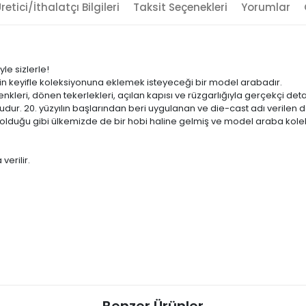
retici/İthalatçı Bilgileri
Taksit Seçenekleri
Yorumlar
e sizlerle!
n keyifle koleksiyonuna eklemek isteyeceği bir model arabadır.
renkleri, dönen tekerlekleri, açılan kapısı ve rüzgarlığıyla gerçekçi det
dur. 20. yüzyılın başlarından beri uygulanan ve die-cast adı verilen
duğu gibi ülkemizde de bir hobi haline gelmiş ve model araba koleks
verilir.