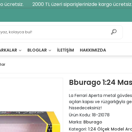
ücretsiz.
2000 TL üzeri siparişlerinizde kargo ücretsiz.
ARKALAR
BLOGLAR
İLETIŞIM
HAKKIMIZDA
lar
Bburago 1:24 Mas
La Ferrari Aperta metal gövdesi, 
açılan kapısı ve rüzgarlığıyla ge
hissedeceksiniz!
Ürün Kodu:
18-21078
Marka:
Bburago
Kategori:
1:24 Ölçek Model Ar