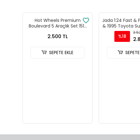
Hot Wheels Premium
Jada 1:24 Fast & 
Boulevard 5 Araçlık Set 151-
& 1995 Toyota Su
155 - GJT68 978H
Model Araba 
3.5
2.500 TL
%18
2.
SEPETE EKLE
SEPETE