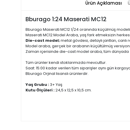
Ürün Açıklaması
Ü
Bburago 1:24 Maserati MC12
Bburago Maserati MC12 1/24 oranında küçülmüş modeliyl
Maserati MC12 Model Araba, yaş fark etmeksizin herkesi
Die-cast model;
metal gövdesi, detaylı jantları, canlı 
Model araba, gerçek bir arabanın küçültülmüş versiyonu
Zaman içerisinde die-cast model araba, tüm dünyada ol
Tüm ürünler kendi stoklarımızda mevcuttur.
Saat: 15:00 kadar verilen tüm siparişler aynı gün kargoya 
Bburago Orjinal lisanslı ürünlerdir.
Yaş Grubu :
3+ Yaş
Kutu Ölçüleri :
24,5 x 12,5 x 10,5 cm.