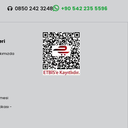
0850 242 3248
+90 542 235 5596
eri
kımızda
şmesi
ikası -