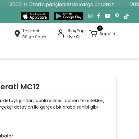
2000 TL üzeri siparişlerinizde kargo ücretsiz.
2000 
0
Giriş Yap
Teslimat
Sepetim
Bölge Seçin
Üye Ol
erati MC12
detaylı jantları, canlı renkleri, dönen tekerlekleri,
rçekçi detayları ile gerçek bir araba sahibi gibi
abalar