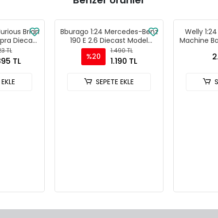
Benzer Ürünler
Furious Brian
Bburago 1:24 Mercedes-Benz
Welly 1:2
pra Diecast
190 E 2.6 Diecast Model
Machine Ba
- 30738
Araba - Kırmızı
-
23 TL
1.490 TL
2
%20
895 TL
1.190 TL
 EKLE
SEPETE EKLE