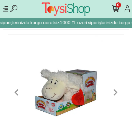
0
iparişlerinizde kargo ücretsiz.
2000 TL üzeri siparişlerinizde kargo ü