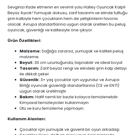
Sevginizi ifade etmenin en sevimli yolu Halley Oyuncak Kalpli
Beyaz Ayıcık! Yumuşak dokusu, zarif tasarımı ve elinde tuttuğu
şirin kalbiyle hem çocukların hem de yetişkinlerin favorisi
olacak. Avrupa standartlarına uygun olarak üretilen bu peluş
oyuncak, güvenliği ve kalitesiyle öne çıkıyor.
Ürün Özellikleri:
Malzeme:
Sağlığa zararsız, yumuşak ve kaliteli peluş
malzeme.
Boyut:
30 cm uzunluğunda, taşınabilir ve ideal boyut.
Tasarım:
Zarif beyaz rengi ve elindeki şirin kalp detayı
ile dikkat çeker.
Güvenlik:
3+ yaş çocuklar için uygundur ve Avrupa
Birliği oyuncak güvenliği standartlarına (CE ve EN71)
uygun olarak üretilmiştir.
Bakım:
Hafif nemli bir bezle kolayca temizlenebilir.
Kimyasal temizleyiciler kullanmayın.
Ütü ve kuru temzileme yapmayın.
Kullanım Alanları:
Çocuklar için yumuşak ve güvenli bir oyun arkadaşı.