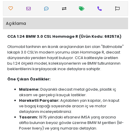
Açıklama
CCA 1:24 BMW 3.0 CSL Hommage R (Ürün Kodu: 68257A)
Otomobil tarihinin en ikonik araçlarından biri olan "Batmobile"
lakaplı 3.0 CSL’in modern yorumu olan Hommage R, diecast
dünyasında yeniden hayat buluyor. CCA kalitesiyle üretilen
bu 1:24 ölçekli model, koleksiyonerlerin ve BMW tutkunlarının
beklentilerini karşılayacak ince detaylara sahiptir.
Öne Çıkan Özellikler:
Malzeme:
Dayanıklı diecast metal gövde, plastik iç
aksam ve gerçekçi kauçuk lastikler.
Hareketli Parçalar:
Açılabilen yan kapılar, ön kaput
ve bagaj kapağı sayesinde aracın iç ve motor
detaylarını inceleyebilirsiniz.
Tasarım:
1975 yılındaki efsanevi IMSA yarış aracına
atıfta bulunan beyaz gövde üzerine BMW M şeritleri (M-
Power livery) ve yarış numarası detayları.