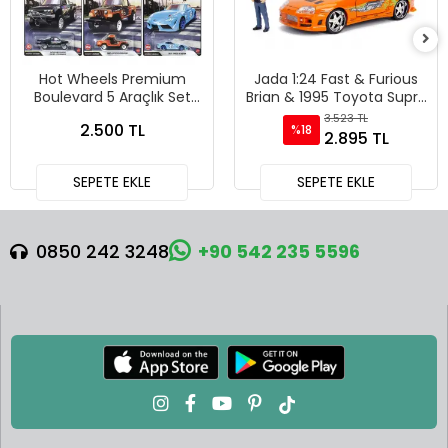
Hot Wheels Premium
Jada 1:24 Fast & Furious
Boulevard 5 Araçlık Set
Brian & 1995 Toyota Supra
151-155 - GJT68 978H
Diecast Model Araba -
3.523 TL
2.500 TL
%18
30738
2.895 TL
SEPETE EKLE
SEPETE EKLE
0850 242 3248
+90 542 235 5596