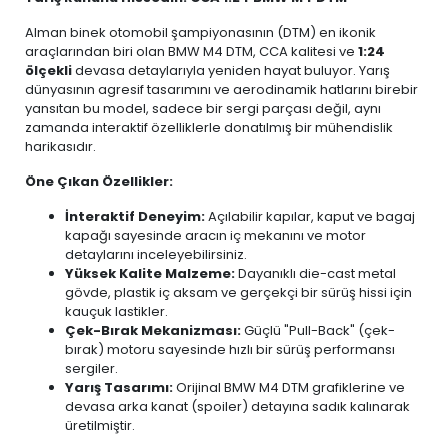
Alman binek otomobil şampiyonasının (DTM) en ikonik
araçlarından biri olan BMW M4 DTM, CCA kalitesi ve
1:24
ölçekli
devasa detaylarıyla yeniden hayat buluyor. Yarış
dünyasının agresif tasarımını ve aerodinamik hatlarını birebir
yansıtan bu model, sadece bir sergi parçası değil, aynı
zamanda interaktif özelliklerle donatılmış bir mühendislik
harikasıdır.
Öne Çıkan Özellikler:
İnteraktif Deneyim:
Açılabilir kapılar, kaput ve bagaj
kapağı sayesinde aracın iç mekanını ve motor
detaylarını inceleyebilirsiniz.
Yüksek Kalite Malzeme:
Dayanıklı die-cast metal
gövde, plastik iç aksam ve gerçekçi bir sürüş hissi için
kauçuk lastikler.
Çek-Bırak Mekanizması:
Güçlü "Pull-Back" (çek-
bırak) motoru sayesinde hızlı bir sürüş performansı
sergiler.
Yarış Tasarımı:
Orijinal BMW M4 DTM grafiklerine ve
devasa arka kanat (spoiler) detayına sadık kalınarak
üretilmiştir.