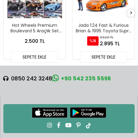
Hot Wheels Premium
Jada 1:24 Fast & Furious
Boulevard 5 Araçlık Set
Brian & 1995 Toyota Supra
151-155 - GJT68 978H
Diecast Model Araba -
3.523 TL
2.500 TL
%18
30738
2.895 TL
SEPETE EKLE
SEPETE EKLE
0850 242 3248
+90 542 235 5596