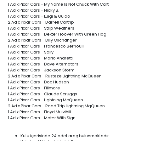
1 Ad x Pixar Cars -
My Name Is Not Chuck With Cart
1 Ad x Pixar Cars - Nicky B.
1 Ad x Pixar Cars -
Luigi & Guido
2 Ad x Pixar Cars - Darrell Cartrip
1 Ad x Pixar Cars - Strip Weathers
1 Ad x Pixar Cars - Dexter Hoover With Green Flag
2 Ad x Pixar Cars - Billy Oilchanger
1 Ad x Pixar Cars - Francesco Bernoulli
1 Ad x Pixar Cars - Sally
1 Ad x Pixar Cars - Mario Andretti
1 Ad x Pixar Cars - Dave Alternators
1 Ad x Pixar Cars - Jackson Storm
2 Ad x Pixar Cars - Rusteze Lightning McQueen
1 Ad x Pixar Cars - Doc Hudson
1 Ad x Pixar Cars - Fillmore
1 Ad x Pixar Cars - Claude Scruggs
1 Ad x Pixar Cars - Lightning McQueen
2 Ad x Pixar Cars - Road Trip Lightning MqQuuen
1 Ad x Pixar Cars - Floyd Mulvihill
1 Ad x Pixar Cars - Mater With Sign
Kutu içerisinde 24 adet araç bulunmaktadır.