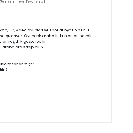
Garanti ve Teslimat
ema, TV, video oyunları ve spor dünyasının ünlü
ine çıkarıyor. Oyuncak araba tutkunları bu havalı
er çeşitlilik gösterebilir.
slı arabalara sahip olun.
ikle tasarlanmıştır.
lır).