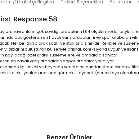
retici/İthalatçı Bilgileri
Taksit Seçenekleri
Yorumlar
irst Response 58
arı, hayranların çok sevdiği arabaların 1:64 ölçekli modelleriyle sin
larında boy gösteren en havalı yarış arabalarını ve spor arabaları vitr
 Her biri ayrı olarak satılır ve stoklarla sınırlıdır. Renkler ve süslemel
 yıldızlarını buluşturan bu seriyle orijinal, koleksiyona uygun ve lisan
rın bayılacağı özel grafik süslemelere ve ambalaja sahiptir.
ren en havalı yarış arabaları ve spor arabalar yer alıyor.
el açıdan ilgi çekici ve heyecan verici alanlarından ilham alınarak titizl
ını koleksiyonları arasında görmek isteyecek (her biri ayrı olarak satı
Benzer Ürünler