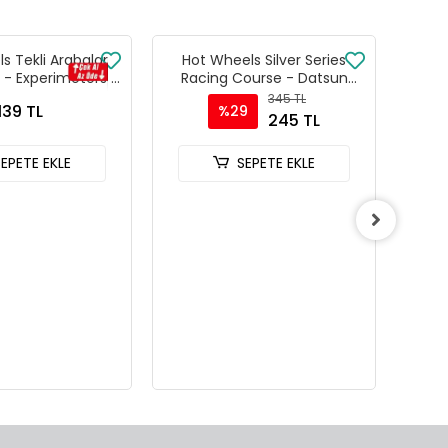
s Tekli Arabalar
Hot Wheels Silver Series
Hot
 - Experimotors -
Racing Course - Datsun
Se
216
240Z Custom
345 TL
139 TL
%29
245 TL
SEPETE EKLE
SEPETE EKLE