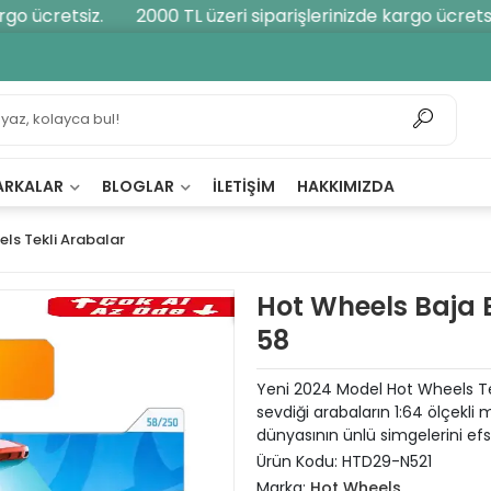
o ücretsiz.
2000 TL üzeri siparişlerinizde kargo ücretsiz.
ARKALAR
BLOGLAR
İLETIŞIM
HAKKIMIZDA
ls Tekli Arabalar
Hot Wheels Baja 
58
Yeni 2024 Model Hot Wheels Te
sevdiği arabaların 1:64 ölçekli 
dünyasının ünlü simgelerini efs
Ürün Kodu:
HTD29-N521
Marka:
Hot Wheels