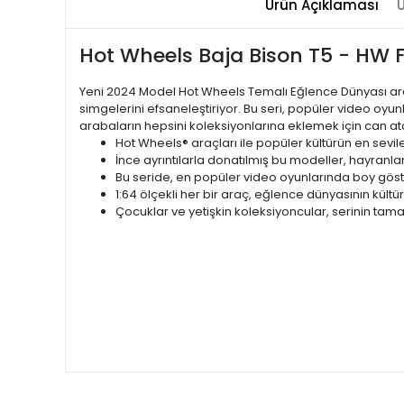
Ürün Açıklaması
Ü
Hot Wheels Baja Bison T5 - HW F
Yeni 2024 Model Hot Wheels Temalı Eğlence Dünyası araçl
simgelerini efsaneleştiriyor. Bu seri, popüler video oyun
arabaların hepsini koleksiyonlarına eklemek için can atacak.
Hot Wheels® araçları ile popüler kültürün en sevilen
İnce ayrıntılarla donatılmış bu modeller, hayranla
Bu seride, en popüler video oyunlarında boy göste
1:64 ölçekli her bir araç, eğlence dünyasının kültür
Çocuklar ve yetişkin koleksiyoncular, serinin tamam