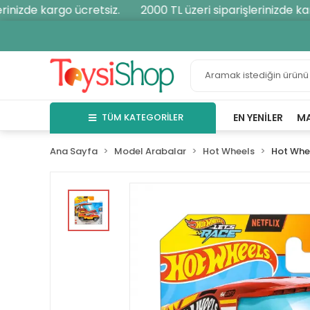
nizde kargo ücretsiz.
2000 TL üzeri siparişlerinizde karg
TÜM KATEGORİLER
EN YENILER
M
Ana Sayfa
Model Arabalar
Hot Wheels
Hot Whee