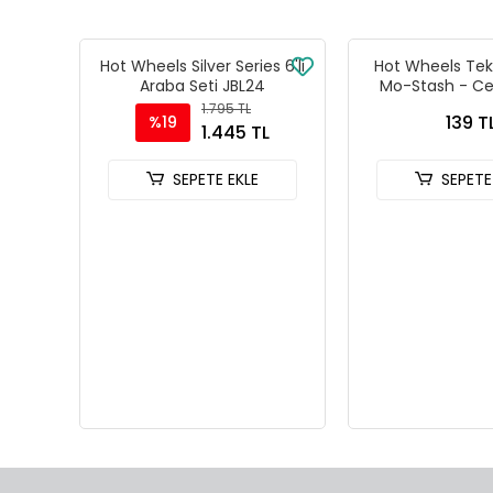
Hot Wheels Silver Series 6'lı
Hot Wheels Tekl
Araba Seti JBL24
Mo-Stash - Ce
Racers -
1.795 TL
139 T
%19
1.445 TL
SEPETE EKLE
SEPETE