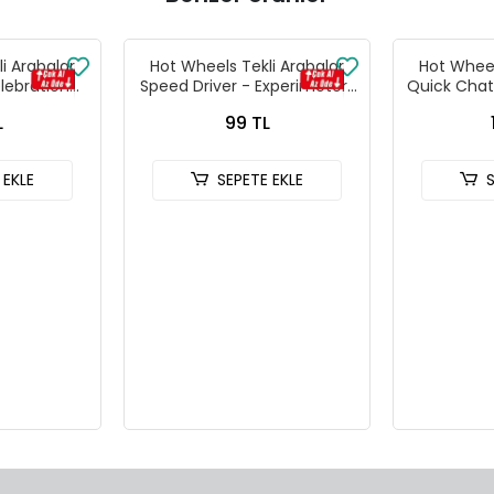
i Arabalar
Hot Wheels Tekli Arabalar
Hot Wheel
lebration
Speed Driver - Experimotors
Quick Chat
 241
- 206
L
99 TL
 EKLE
SEPETE EKLE