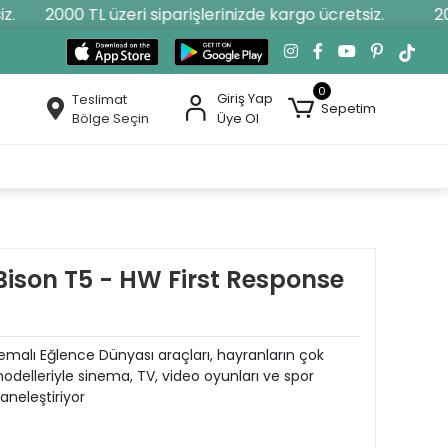
2000 TL üzeri siparişlerinizde kargo ücretsiz.
2000
0
Giriş Yap
Teslimat
Sepetim
Bölge Seçin
Üye Ol
Bison T5 - HW First Response
malı Eğlence Dünyası araçları, hayranların çok
modelleriyle sinema, TV, video oyunları ve spor
aneleştiriyor