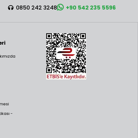
0850 242 3248
+90 542 235 5596
eri
kımızda
şmesi
ikası -