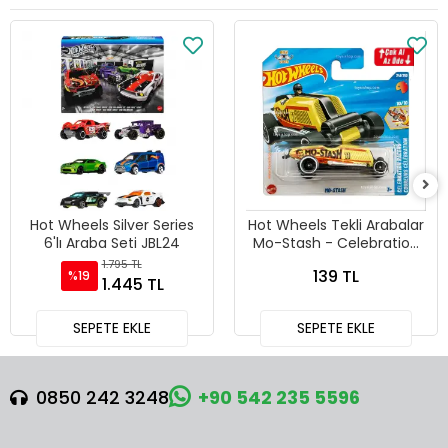
Hot Wheels Silver Series
Hot Wheels Tekli Arabalar
6'lı Araba Seti JBL24
Mo-Stash - Celebration
Racers - 241
1.795 TL
139 TL
%19
1.445 TL
SEPETE EKLE
SEPETE EKLE
0850 242 3248
+90 542 235 5596