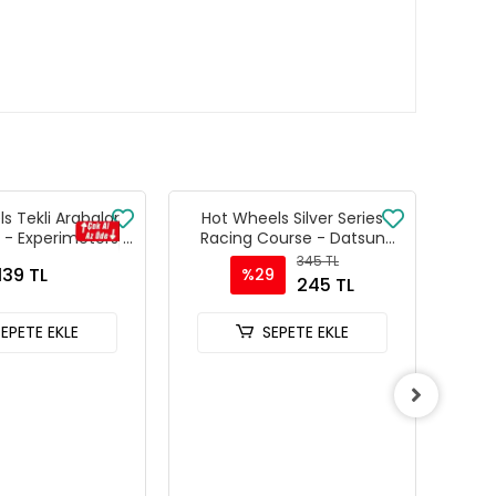
s Tekli Arabalar
Hot Wheels Silver Series
Hot
 - Experimotors -
Racing Course - Datsun
Se
216
240Z Custom
345 TL
139 TL
%29
245 TL
SEPETE EKLE
SEPETE EKLE