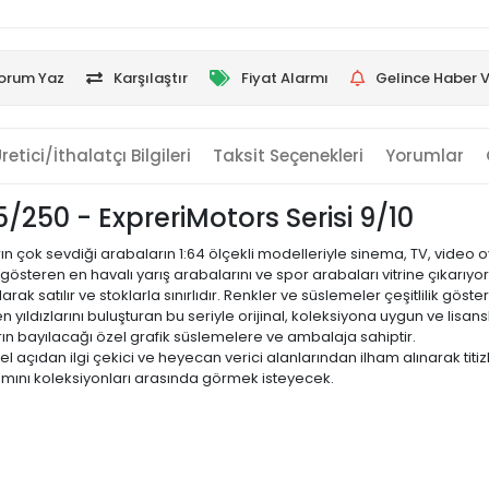
orum Yaz
Karşılaştır
Fiyat Alarmı
Gelince Haber V
retici/İthalatçı Bilgileri
Taksit Seçenekleri
Yorumlar
/250 - ExpreriMotors Serisi 9/10
 çok sevdiği arabaların 1:64 ölçekli modelleriyle sinema, TV, video o
gösteren en havalı yarış arabalarını ve spor arabaları vitrine çıkarıy
ak satılır ve stoklarla sınırlıdır. Renkler ve süslemeler çeşitlilik göstere
 yıldızlarını buluşturan bu seriyle orijinal, koleksiyona uygun ve lisan
rın bayılacağı özel grafik süslemelere ve ambalaja sahiptir.
el açıdan ilgi çekici ve heyecan verici alanlarından ilham alınarak titizl
amını koleksiyonları arasında görmek isteyecek.