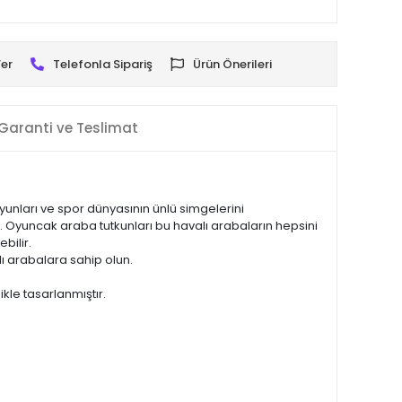
er
Telefonla Sipariş
Ürün Önerileri
Garanti ve Teslimat
yunları ve spor dünyasının ünlü simgelerini
or. Oyuncak araba tutkunları bu havalı arabaların hepsini
bilir.
slı arabalara sahip olun.
ikle tasarlanmıştır.