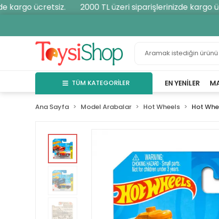
 kargo ücretsiz.
2000 TL üzeri siparişlerinizde kargo ücre
TÜM KATEGORİLER
EN YENILER
M
Ana Sayfa
Model Arabalar
Hot Wheels
Hot Whee