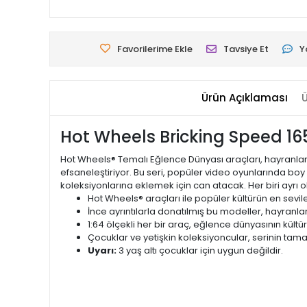
Favorilerime Ekle
Tavsiye Et
Y
Ürün Açıklaması
Ü
Hot Wheels Bricking Speed 165
Hot Wheels® Temalı Eğlence Dünyası araçları, hayranların
efsaneleştiriyor. Bu seri, popüler video oyunlarında boy 
koleksiyonlarına eklemek için can atacak. Her biri ayrı olar
Hot Wheels® araçları ile popüler kültürün en sevilen
İnce ayrıntılarla donatılmış bu modeller, hayranla
1:64 ölçekli her bir araç, eğlence dünyasının kültür
Çocuklar ve yetişkin koleksiyoncular, serinin tam
Uyarı:
3 yaş altı çocuklar için uygun değildir.