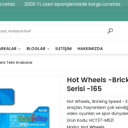
tsiz.
2000 TL üzeri siparişlerinizde kargo ücretsiz.
20
ARKALAR
BLOGLAR
İLETIŞIM
HAKKIMIZDA
ls Tekli Arabalar
Hot Wheels -Bric
Serisi -165
Hot Wheels,, Bricking Speed - E
araçları, hayranların çok sevdiğ
video oyunları ve spor dünyasın
Ürün Kodu:
HCT37-M521
Marka:
Hot Wheels