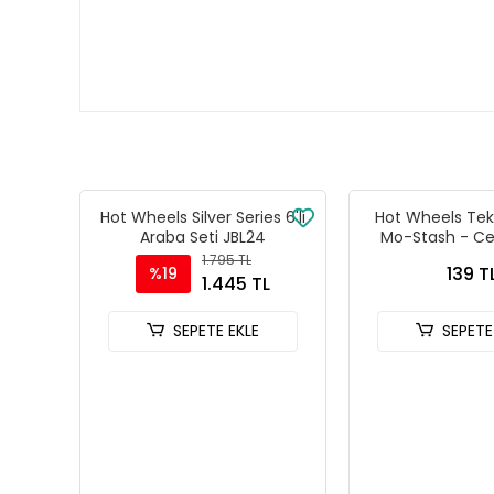
Hot Wheels Silver Series 6'lı
Hot Wheels Tekl
Araba Seti JBL24
Mo-Stash - Ce
Racers -
1.795 TL
139 T
%19
1.445 TL
SEPETE EKLE
SEPETE