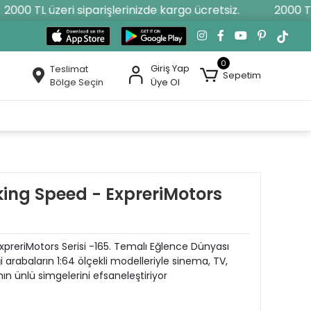
00 TL üzeri siparişlerinizde kargo ücretsiz.
2000 TL üz
0
Giriş Yap
Teslimat
Sepetim
Bölge Seçin
Üye Ol
king Speed - ExpreriMotors
xpreriMotors Serisi -165. Temalı Eğlence Dünyası
i arabaların 1:64 ölçekli modelleriyle sinema, TV,
ın ünlü simgelerini efsaneleştiriyor