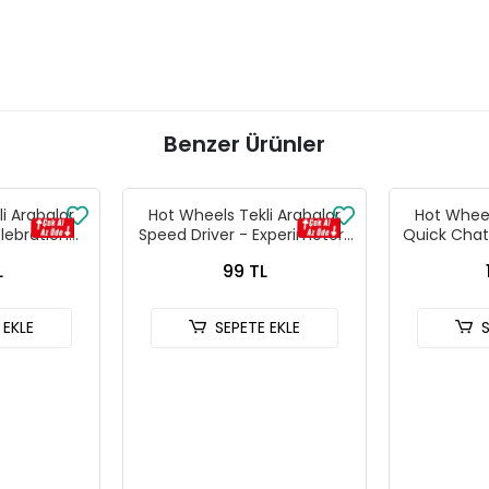
Benzer Ürünler
i Arabalar
Hot Wheels Tekli Arabalar
Hot Wheel
lebration
Speed Driver - Experimotors
Quick Chat
 241
- 206
L
99 TL
 EKLE
SEPETE EKLE