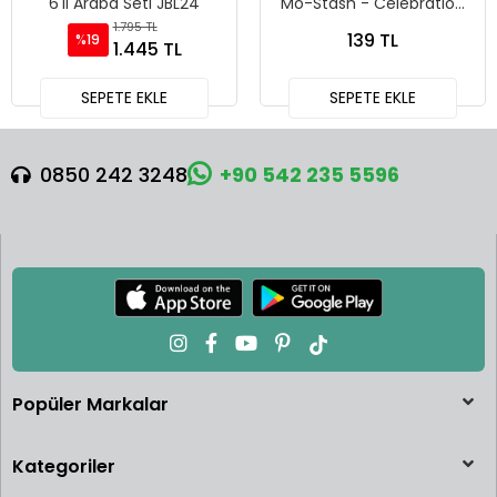
6'lı Araba Seti JBL24
Mo-Stash - Celebration
Racers - 241
1.795 TL
139 TL
%19
1.445 TL
SEPETE EKLE
SEPETE EKLE
0850 242 3248
+90 542 235 5596
Popüler Markalar
Kategoriler