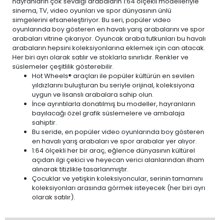
hayranların çok sevdiği arabaların 1:64 ölçekli modelleriyle
sinema, TV, video oyunları ve spor dünyasının ünlü
simgelerini efsaneleştiriyor. Bu seri, popüler video
oyunlarında boy gösteren en havalı yarış arabalarını ve spor
arabaları vitrine çıkarıyor. Oyuncak araba tutkunları bu havalı
arabaların hepsini koleksiyonlarına eklemek için can atacak.
Her biri ayrı olarak satılır ve stoklarla sınırlıdır. Renkler ve
süslemeler çeşitlilik gösterebilir.
Hot Wheels® araçları ile popüler kültürün en sevilen
yıldızlarını buluşturan bu seriyle orijinal, koleksiyona
uygun ve lisanslı arabalara sahip olun.
İnce ayrıntılarla donatılmış bu modeller, hayranların
bayılacağı özel grafik süslemelere ve ambalaja
sahiptir.
Bu seride, en popüler video oyunlarında boy gösteren
en havalı yarış arabaları ve spor arabalar yer alıyor.
1:64 ölçekli her bir araç, eğlence dünyasının kültürel
açıdan ilgi çekici ve heyecan verici alanlarından ilham
alınarak titizlikle tasarlanmıştır.
Çocuklar ve yetişkin koleksiyoncular, serinin tamamını
koleksiyonları arasında görmek isteyecek (her biri ayrı
olarak satılır).