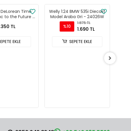
4 DeLorean Time
Welly 1:24 BMW 535i Diecast
Maist
c to the Future 3
Model Araba Gri - 24026W
Diec
 22444W
1.875 TL
.350 TL
%10
1.690 TL
SEPETE EKLE
SEPETE EKLE