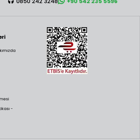
0850 242 3248
+90 542 235 5596
eri
kımızda
şmesi
ikası -