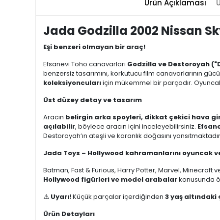
Ürün Açıklaması
Ü
Jada Godzilla 2002 Nissan Sk
Eşi benzeri olmayan bir araç!
Efsanevi Toho canavarları
Godzilla ve Destoroyah ("
benzersiz tasarımını, korkutucu film canavarlarının gücüy
koleksiyoncuları
için mükemmel bir parçadır. Oyunc
Üst düzey detay ve tasarım
Aracın
belirgin arka spoyleri, dikkat çekici hava gir
açılabilir
, böylece aracın içini inceleyebilirsiniz.
Efsane
Destoroyah’ın ateşli ve karanlık doğasını yansıtmaktadı
Jada Toys – Hollywood kahramanlarını oyuncak ve
Batman, Fast & Furious, Harry Potter, Marvel, Minecraft v
Hollywood figürleri ve model arabalar
konusunda ö
⚠️
Uyarı!
Küçük parçalar içerdiğinden
3 yaş altındaki 
Ürün Detayları