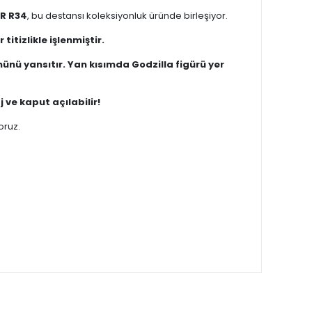
-R R34
, bu destansı koleksiyonluk üründe birleşiyor.
itizlikle işlenmiştir.
ünü yansıtır. Yan kısımda Godzilla figürü yer
 ve kaput açılabilir!
oruz.