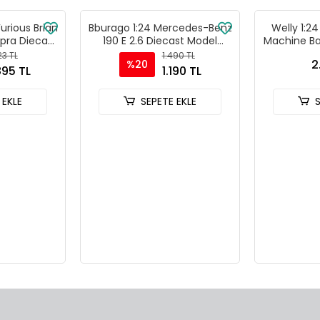
Furious Brian
Bburago 1:24 Mercedes-Benz
Welly 1:2
pra Diecast
190 E 2.6 Diecast Model
Machine Ba
- 30738
Araba - Kırmızı
-
23 TL
1.490 TL
2
%20
895 TL
1.190 TL
 EKLE
SEPETE EKLE