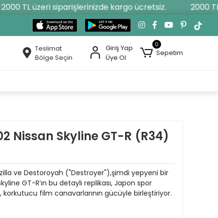
00 TL üzeri siparişlerinizde kargo ücretsiz.
2000 TL üz
0
Giriş Yap
Teslimat
Sepetim
Bölge Seçin
Üye Ol
02 Nissan Skyline GT-R (R34)
illa ve Destoroyah ("Destroyer"),şimdi yepyeni bir
yline GT-R’ın bu detaylı replikası, Japon spor
 korkutucu film canavarlarının gücüyle birleştiriyor.