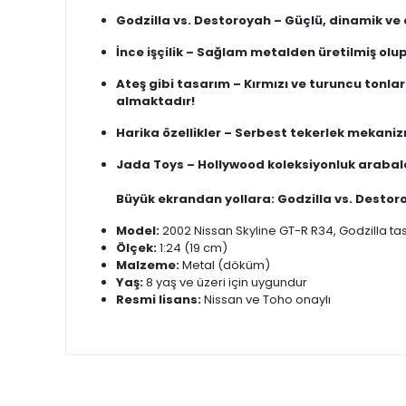
Godzilla vs. Destoroyah – Güçlü, dinamik v
İnce işçilik – Sağlam metalden üretilmiş olup,
Ateş gibi tasarım – Kırmızı ve turuncu tonla
almaktadır!
Harika özellikler – Serbest tekerlek mekanizm
Jada Toys – Hollywood koleksiyonluk arabal
Büyük ekrandan yollara: Godzilla vs. Desto
Model:
2002 Nissan Skyline GT-R R34, Godzilla tas
Ölçek:
1:24 (19 cm)
Malzeme:
Metal (döküm)
Yaş:
8 yaş ve üzeri için uygundur
Resmi lisans:
Nissan ve Toho onaylı