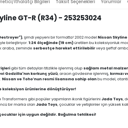
retici/İthalatçı Bilgileri
Taksit Seçenekleri
Yorumlar
yline GT-R (R34) - 253253024
Destroyer")
, şimdi yepyeni bir formatta! 2002 model
Nissan Skyline
le birleştiriyor.
1:24 ölçeğinde (19 cm)
üretilen bu koleksiyonluk mo
ak araba, zeminde
serbestçe hareket ettirilebilir
veya şeffaf ambal
işleri
gibi tüm detayları titizlikle işlenmiş olup
sağlam metal malz
vi Godzilla'nın korkunç yüzü
, aracın gövdesine işlenmiş,
kırmızı 
r.
Nissan ve Toho’nun resmi lisansına sahip olan
bu model, otanti
 koleksiyon ürünlerine dönüştürüyor!
e Transformers gibi popüler yapımların ikonik figürlerini
Jada Toys
, 
ncü bir marka olan
Jada Toys
, çocuklar ve yetişkinler için yüksek ka
çocuklar için uygun değildir. Boğulma tehlikesi!