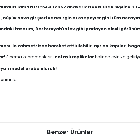
e durdurulamaz!
Efsanevi
Toho canavarları ve Nissan Skyline GT
 büyük hava girişleri ve belirgin arka spoyler gibi tüm detaylar t
rındaki tasarım, Destoroyah’ın lav gibi parlayan alevli görünüm
ası ile zahmetsizce hareket ettirilebilir, ayrıca kapılar, bagaj
ar!
Sinema kahramanlarını
detaylı replikalar
halinde evinize getiriy
royah model araba olarak!
arımı ile
Benzer Ürünler