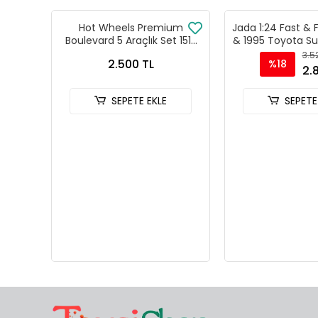
Hot Wheels Premium
Jada 1:24 Fast & 
Boulevard 5 Araçlık Set 151-
& 1995 Toyota Su
155 - GJT68 978H
Model Araba 
3.5
2.500 TL
%18
2.
SEPETE EKLE
SEPETE