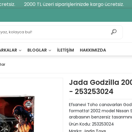
tsiz.
2000 TL üzeri siparişlerinizde kargo ücretsiz.
20
ARKALAR
BLOGLAR
İLETIŞIM
HAKKIMIZDA
lar
Jada Godzilla 20
- 253253024
Efsanevi Toho canavarları Godz
formatta! 2002 model Nissan Sk
arabasının benzersiz tasarımını,
Ürün Kodu:
253253024
Marka:
Jada Toys