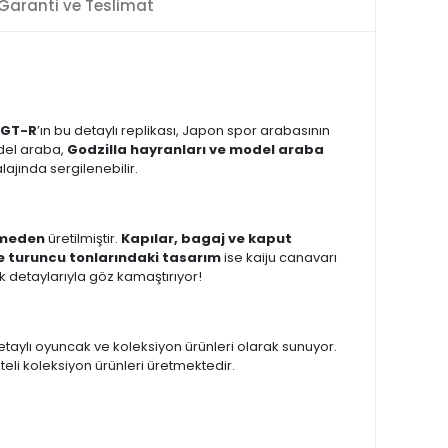
Garanti ve Teslimat
 GT-R
’ın bu detaylı replikası, Japon spor arabasının
del araba,
Godzilla hayranları ve model araba
ajında sergilenebilir.
emeden
üretilmiştir.
Kapılar, bagaj ve kaput
ve turuncu tonlarındaki tasarım
ise kaiju canavarı
k detaylarıyla göz kamaştırıyor!
detaylı oyuncak ve koleksiyon ürünleri olarak sunuyor.
liteli koleksiyon ürünleri üretmektedir.