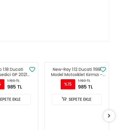
 1:18 Ducati
New-Ray 1:12 Ducati 1198
New
edici GP 2021
Model Motosiklet Kırmızı -
t Modeli - 36379
57143A
Kı
1.160 TL
1.160 TL
5
%15
985 TL
985 TL
SEPETE EKLE
SEPETE EKLE