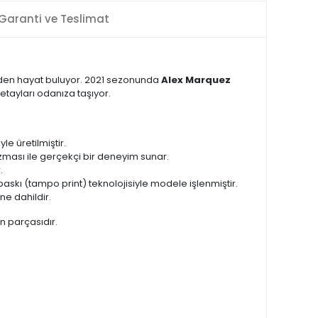
Garanti ve Teslimat
eniden hayat buluyor. 2021 sezonunda
Alex Marquez
etayları odanıza taşıyor.
e üretilmiştir.
ması ile gerçekçi bir deneyim sunar.
.
skı (tampo print) teknolojisiyle modele işlenmiştir.
ne dahildir.
n parçasıdır.