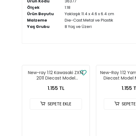
Ürün Kodu
36377
Ölçek
1:18
Ürün Boyutu
Yaklaşık 11.4 x 4.6 x 6.4 cm
Malzeme
Die-Cast Metal ve Plastik
Yaş Grubu
8 Yaş ve Üzeri
New-ray 1:12 Kawasaki ZX14
New-Ray 1:12 Ya
2011 Diecast Model
Diecast Model 
Motosiklet - 57433B
Sarı - 57
1.155 TL
1.155 
SEPETE EKLE
SEPETE