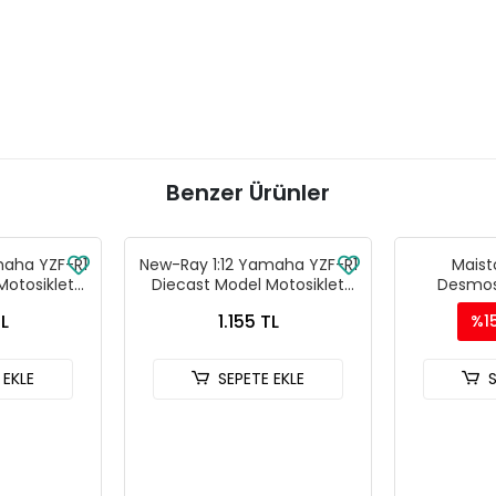
Benzer Ürünler
maha YZF-R1
New-Ray 1:12 Yamaha YZF-R1
Maisto
Motosiklet
Diecast Model Motosiklet
Desmos
803A
Lacivert - 57803A
Motosikle
TL
1.155 TL
%1
 EKLE
SEPETE EKLE