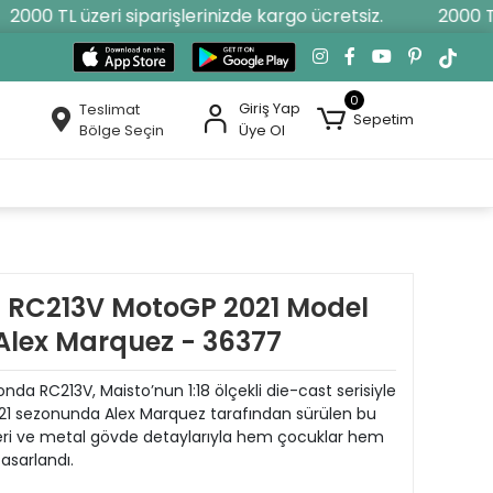
000 TL üzeri siparişlerinizde kargo ücretsiz.
2000 TL ü
0
Giriş Yap
Teslimat
Sepetim
Bölge Seçin
Üye Ol
a RC213V MotoGP 2021 Model
 Alex Marquez - 36377
nda RC213V, Maisto’nun 1:18 ölçekli die-cast serisiyle
021 sezonunda Alex Marquez tarafından sürülen bu
leri ve metal gövde detaylarıyla hem çocuklar hem
tasarlandı.