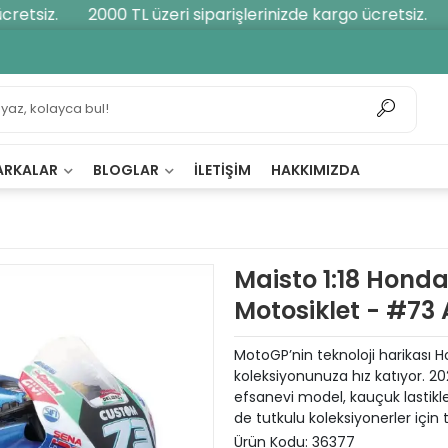
etsiz.
2000 TL üzeri siparişlerinizde kargo ücretsiz.
2
ARKALAR
BLOGLAR
İLETIŞIM
HAKKIMIZDA
Maisto 1:18 Hond
Motosiklet - #73
MotoGP’nin teknoloji harikası Ho
koleksiyonunuza hız katıyor. 2
efsanevi model, kauçuk lastik
de tutkulu koleksiyonerler için 
Ürün Kodu:
36377