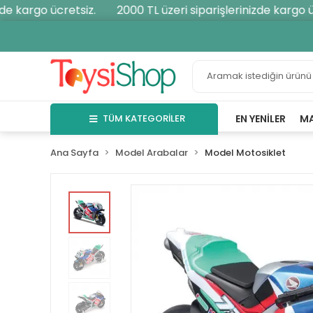
 kargo ücretsiz.
2000 TL üzeri siparişlerinizde kargo ücr
TÜM KATEGORİLER
EN YENILER
M
Ana Sayfa
Model Arabalar
Model Motosiklet