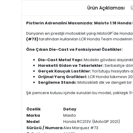
Ürün Açıklaması
Ü
Pistlerin Adrenalini Masanızda: Maisto 1:18 Honda
Dünyanın en prestijli motosiklet yarışı MotoGP'de Hond
(#73)
tarafından kullanılan LCR Honda Team modelinin as
Öne Çıkan Die-Cast ve Fonksiyonel Özellikler:
Die-Cast Metal Yapı:
Modelin gövdesi dayanıklı 
Hareketli Gidon ve Tekerlekler:
Serbestçe döne
Gerçek Kauçuk Lastikler:
Yol tutuşu hissiyatını
Orijinal Yarış Grafikleri:
LCR Honda takımının 202
Sergileme Standı:
Motosikleti dik ve dengeli bi
Şık pencere kutusu içinde sunulan bu model, yaklaşık 11
Özellik
Detay
Marka
Maisto
Model
Honda RC213V (MotoGP 2021)
Sürücü / Numara
Alex Marquez #73