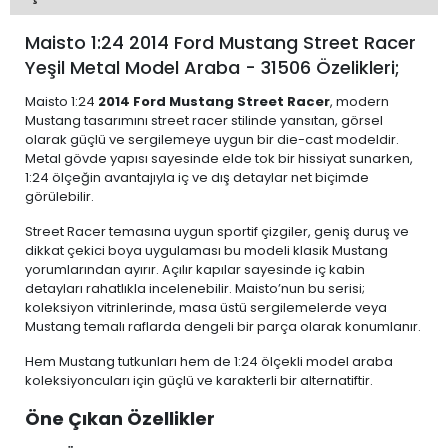
Maisto 1:24 2014 Ford Mustang Street Racer
Yeşil Metal Model Araba - 31506 Özelikleri;
Maisto 1:24
2014 Ford Mustang Street Racer
, modern
Mustang tasarımını street racer stilinde yansıtan, görsel
olarak güçlü ve sergilemeye uygun bir die-cast modeldir.
Metal gövde yapısı sayesinde elde tok bir hissiyat sunarken,
1:24 ölçeğin avantajıyla iç ve dış detaylar net biçimde
görülebilir.
Street Racer temasına uygun sportif çizgiler, geniş duruş ve
dikkat çekici boya uygulaması bu modeli klasik Mustang
yorumlarından ayırır. Açılır kapılar sayesinde iç kabin
detayları rahatlıkla incelenebilir. Maisto’nun bu serisi;
koleksiyon vitrinlerinde, masa üstü sergilemelerde veya
Mustang temalı raflarda dengeli bir parça olarak konumlanır.
Hem Mustang tutkunları hem de 1:24 ölçekli model araba
koleksiyoncuları için güçlü ve karakterli bir alternatiftir.
Öne Çıkan Özellikler