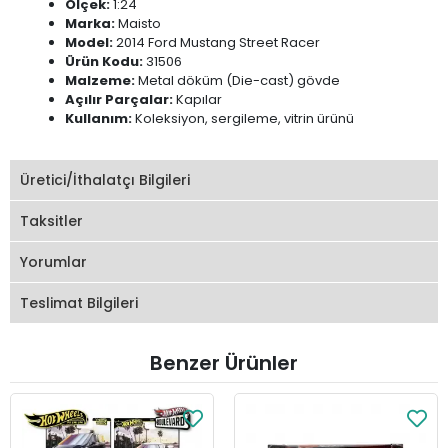
Ölçek:
1:24
Marka:
Maisto
Model:
2014 Ford Mustang Street Racer
Ürün Kodu:
31506
Malzeme:
Metal döküm (Die-cast) gövde
Açılır Parçalar:
Kapılar
Kullanım:
Koleksiyon, sergileme, vitrin ürünü
Üretici/İthalatçı Bilgileri
Taksitler
Yorumlar
Teslimat Bilgileri
Benzer Ürünler