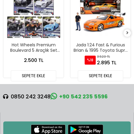
Hot Wheels Premium
Jada 1:24 Fast & Furious
Boulevard 5 Araçlık Set
Brian & 1995 Toyota Supra
151-155 - GJT68 978H
Diecast Model Araba -
3.523 TL
2.500 TL
%18
30738
2.895 TL
SEPETE EKLE
SEPETE EKLE
0850 242 3248
+90 542 235 5596