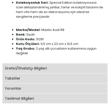
Koleksiyonluk Seri:
Special Edition koleksiyonuna
özel detaylandırılmış jantlar, farlar ve kokpit tasarımı ile
hem ofis hem de ev dekorasyonu için ideal bir
sergileme parçasıdır.
Marka/Model:
Maisto Audi R8
Renk:
Siyah
Ürün Kodu:
31281
Kutu Ölçüleri:
11,5 cm x 23 cm x 10,5 cm
Yaş Grubu:
3 yaş altı çocukların kullanımına uygun
değildir.
Üretici/İthalatçı Bilgileri
Taksitler
Yorumlar
Teslimat Bilgileri