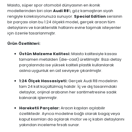
Maisto, süper spor otomobil dünyasının en ikonik
modellerinden biri olan
Audi R8
’i, göz kamaştıran siyah
rengiyle koleksiyonunuza sunuyor.
Special Edition
serisinin
bir parçası olan bu 1:24 ölçekli model, gerçek aracın tüm
detaylarını ve karakteristik hatlarını evine taşımak isteyenler
için özenle tasarlanmıştır.
Ürün Özellikleri:
Üstün Malzeme Kalitesi:
Maisto kalitesiyle kasası
tamamen metalden (die-cast) üretilmiştir. Bazı detay
parçalarında ise yüksek kaliteli plastik kullanılarak
aslına uygunluk en üst seviyeye çıkarılmıştır.
1:24 Ölçek Hassasiyeti:
Gerçek Audi R8 modelinin
tam 24 kat küçültülmüş halidir. İç ve dış tasarımdaki
detaylar, orijinal arabanın her santimetresine sadık
kalınarak işlenmiştir.
Hareketli Parçalar:
Aracın kapıları açılabilir
özelliktedir. Ayrıca modeline bağlı olarak bagaj veya
kaput kısımları da açılarak motor ve iç kabin detaylarını
yakından inceleme fırsatı sunar.