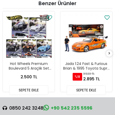
Benzer Ürünler
Hot Wheels Premium
Jada 1:24 Fast & Furious
Boulevard 5 Araçlık Set
Brian & 1995 Toyota Supra
151-155 - GJT68 978H
Diecast Model Araba -
3.523 TL
2.500 TL
%18
30738
2.895 TL
SEPETE EKLE
SEPETE EKLE
0850 242 3248
+90 542 235 5596