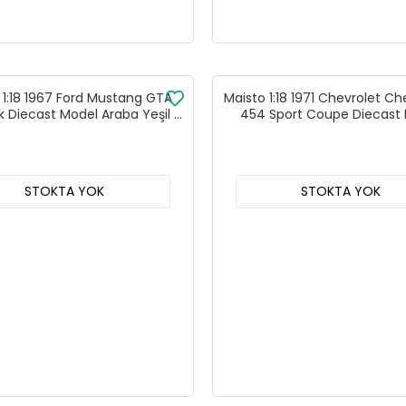
 1:18 1967 Ford Mustang GTA
Maisto 1:18 1971 Chevrolet Ch
 Diecast Model Araba Yeşil -
454 Sport Coupe Diecast
31166
Araba - 31890
STOKTA YOK
STOKTA YOK