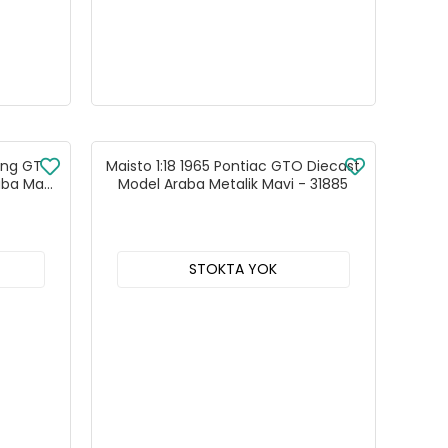
ang GT
Maisto 1:18 1965 Pontiac GTO Diecast
aba Mavi
Model Araba Metalik Mavi - 31885
STOKTA YOK