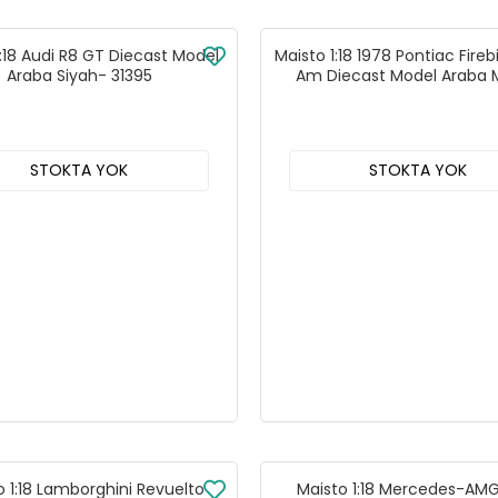
1:18 Audi R8 GT Diecast Model
Maisto 1:18 1978 Pontiac Fireb
Araba Siyah- 31395
Am Diecast Model Araba 
31464
STOKTA YOK
STOKTA YOK
o 1:18 Lamborghini Revuelto
Maisto 1:18 Mercedes-AM