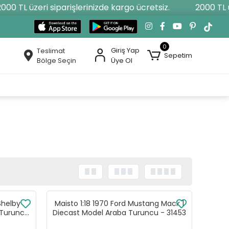
 TL üzeri siparişlerinizde kargo ücretsiz.
2000 TL üzer
0
Giriş Yap
Teslimat
Sepetim
Bölge Seçin
Üye Ol
Shelby
Maisto 1:18 1970 Ford Mustang Mack 1
 Turuncu
Diecast Model Araba Turuncu - 31453