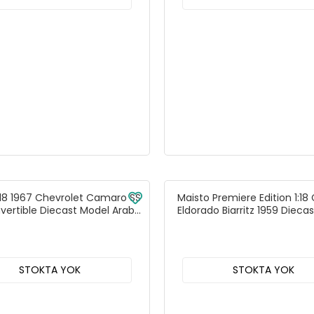
:18 1967 Chevrolet Camaro SS
Maisto Premiere Edition 1:18 
vertible Diecast Model Araba
Eldorado Biarritz 1959 Dieca
- 31384
Araba Kırmızı - 36813
STOKTA YOK
STOKTA YOK