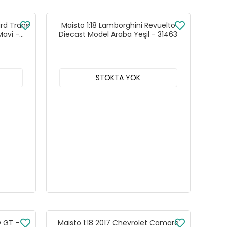
ird Trans
Maisto 1:18 Lamborghini Revuelto
Mavi -
Diecast Model Araba Yeşil - 31463
STOKTA YOK
G GT -
Maisto 1:18 2017 Chevrolet Camaro