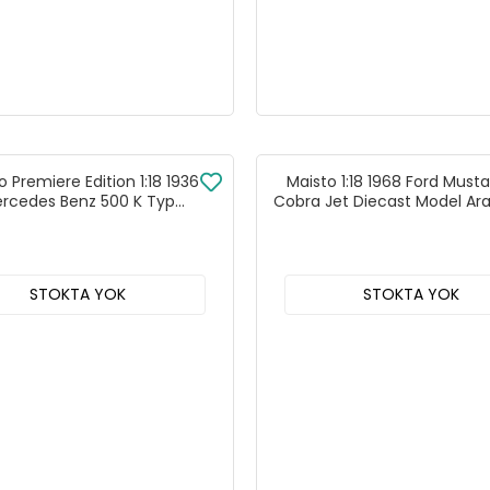
o Premiere Edition 1:18 1936
Maisto 1:18 1968 Ford Must
rcedes Benz 500 K Typ
Cobra Jet Diecast Model Ar
ialroadster Beyaz - 36055
- 31167
STOKTA YOK
STOKTA YOK