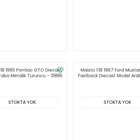
1:18 1965 Pontiac GTO Diecast
Maisto 1:18 1967 Ford Must
raba Metalik Turuncu - 31885
Fastback Diecast Model Ara
- 31166
STOKTA YOK
STOKTA YOK