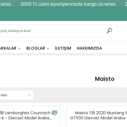
z.
2000 TL üzeri siparişlerinizde kargo ücretsiz.
2000
ARKALAR
BLOGLAR
İLETIŞIM
HAKKIMIZDA
Maisto
1:18 Lamborghini Countach LPI
Maisto 1:18 2020 Mustang 
4 - Diecast Model Araba
GT500 Diecast Model Araba
Turuncu - 31459
- 31388