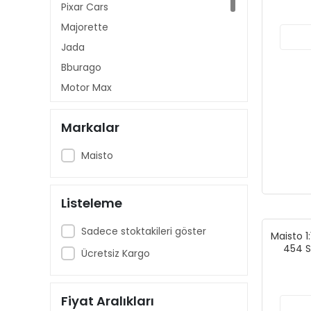
Pixar Cars
Majorette
Jada
Bburago
Motor Max
Model Motosiklet
Markalar
Tarmac Works
Matchbox
Maisto
Mini GT
Greenlight
Listeleme
Maisto
Sadece stoktakileri göster
Maisto 1
454 S
Ücretsiz Kargo
A
Fiyat Aralıkları