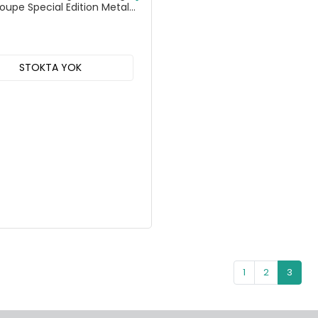
oupe Special Edition Metal
Model Araba - 31263
STOKTA YOK
1
2
3