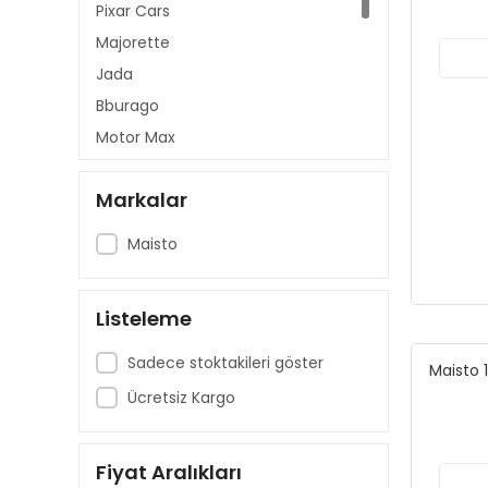
Pixar Cars
Majorette
Jada
Bburago
Motor Max
Model Motosiklet
Markalar
Tarmac Works
Matchbox
Maisto
Mini GT
Greenlight
Listeleme
Maisto
Sadece stoktakileri göster
Maisto 
Ücretsiz Kargo
Fiyat Aralıkları