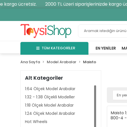
argo ücretsiz.
2000 TL üzeri siparişlerinizde kargo ücrets
TÜM KATEGORİLER
EN YENILER
M
Ana Sayfa
Model Arabalar
Maisto
Alt Kategoriler
1:64 Ölçek Model Arabalar
1:32 - 1:38 Ölçekli Modeller
1:18 Ölçek Model Arabalar
Maisto 
1:24 Ölçek Model Arabalar
800-4 -
Hot Wheels