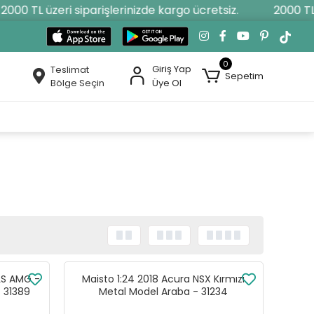
0 TL üzeri siparişlerinizde kargo ücretsiz.
2000 TL üze
0
Giriş Yap
Teslimat
Sepetim
Bölge Seçin
Üye Ol
LS AMG -
Maisto 1:24 2018 Acura NSX Kırmızı
- 31389
Metal Model Araba - 31234