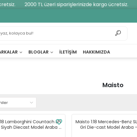
iz.
2000 TL üzeri siparişlerinizde kargo ücretsiz.
200
ARKALAR
BLOGLAR
İLETIŞIM
HAKKIMIZDA
Maisto
1:18 Lamborghini Countach LPI
Maisto 1:18 Mercedes-Benz S
 Siyah Diecast Model Araba -
Gri Die-cast Model Araba 
31459