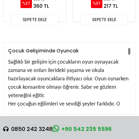
%27
%37
360 TL
217 TL
SEPETE EKLE
SEPETE EKLE
Çocuk Gelişiminde Oyuncak
Sağlıklı bir gelişim için çocukların oyun oynayacak
zamana ve onları ilerideki yaşama ve okula
hazırlayacak oyuncaklara ihtiyacı olur. Oyun oynarken
çocuk konsantre olmayı öğrenir. Sabır ve gözlem
yeteneğini eğitir.
Her çocuğun eğilimleri ve sevdiği şeyler farklıdır. O
nedenle çocuğunuzu iyi gözlemleyin: Oyun oynarken
içinde bulunduğu dönemde ne gibi tercihler
0850 242 3248
+90 542 235 5596
geliştirdiğini belli eder.