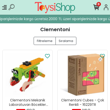
0
iparişlerinizde kargo ücretsiz.
2000 TL üzeri siparişlerinizde kargo ü
Clementoni
Filtreleme
Sıralama
Clementoni Mekanik
Clementoni Cubes - Çok
Laboratuvarı Böcekler
Renkli - 16229TR
75058
490 TL
345 TL