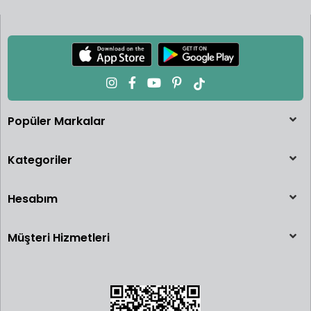
Peluş Hayvanlar:
Yumuşak ve sıcak, her zaman yanı
başınızda, sarılıp uyuyabileceğiniz arkadaşlar. Bu sadık
dostlara bütün sevinç ve üzüntünüzü anlatabilirsiniz.
Peluş hayvanlarla oynarken çocuğun duyuları, hayal
gücü, dil becerileri, sosyal davranışları ve özgüveni
artar.
Popüler Markalar
Top :
Bir top atıldığında ya da yanından geçtiğinde
Kategoriler
çocuklar çılgına döner. Topu kendisi harekete geçirmek
arkasından emeklemek veya havaya atıp tutmak ister.
Hesabım
Top oyunları duyuları algılama, konsantrasyon ve tepki
verme becerisi ve motor becerilerini geliştirir.
Müşteri Hizmetleri
Kum